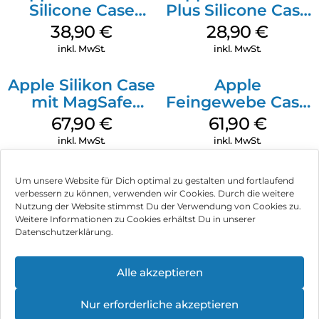
Silicone Case
Plus Silicone Case
MagSafe
MagSafe Black
38,90
€
28,90
€
Ultramarine
inkl. MwSt.
inkl. MwSt.
Apple Silikon Case
Apple
mit MagSafe
Feingewebe Case
iPhone 14 Pro
iPhone 15 Pro
67,90
€
61,90
€
(PRODUCT)RED
MagSafe Schwarz
inkl. MwSt.
inkl. MwSt.
Um unsere Website für Dich optimal zu gestalten und fortlaufend
verbessern zu können, verwenden wir Cookies. Durch die weitere
Nutzung der Website stimmst Du der Verwendung von Cookies zu.
Impressum
Weitere Informationen zu Cookies erhältst Du in unserer
Datenschutzerklärung.
AGB
Datenschutz
Alle akzeptieren
Vertrag widerrufen
Nur erforderliche akzeptieren