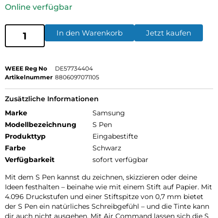
Online verfügbar
In den Warenkorb
Jetzt kaufen
WEEE Reg No
DE57734404
Artikelnummer
8806097071105
Zusätzliche Informationen
Marke
Samsung
Modellbezeichnung
S Pen
Produkttyp
Eingabestifte
Farbe
Schwarz
Verfügbarkeit
sofort verfügbar
Mit dem S Pen kannst du zeichnen, skizzieren oder deine
Ideen festhalten – beinahe wie mit einem Stift auf Papier. Mit
4.096 Druckstufen und einer Stiftspitze von 0,7 mm bietet
der S Pen ein natürliches Schreibgefühl – und die Tinte kann
dir auch nicht ausgehen. Mit Air Command lassen sich die S