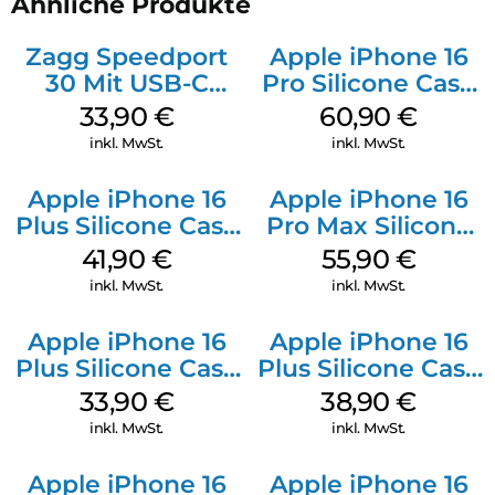
Ähnliche Produkte
Zagg Speedport
Apple iPhone 16
30 Mit USB-C
Pro Silicone Case
Kabel Weiß
MagSafe Stone
33,90
€
60,90
€
Gray
inkl. MwSt.
inkl. MwSt.
Apple iPhone 16
Apple iPhone 16
Plus Silicone Case
Pro Max Silicone
MagSafe Stone
Case MagSafe
41,90
€
55,90
€
Gray
Stone Gray
inkl. MwSt.
inkl. MwSt.
Apple iPhone 16
Apple iPhone 16
Plus Silicone Case
Plus Silicone Case
MagSafe Lake
MagSafe Denim
33,90
€
38,90
€
Green
inkl. MwSt.
inkl. MwSt.
Apple iPhone 16
Apple iPhone 16