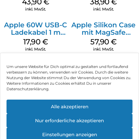
43,90
€
38,90
€
Ultramarine
inkl. MwSt.
inkl. MwSt.
Apple 60W USB-C
Apple Silikon Case
Ladekabel 1 m
mit MagSafe
Weiß
iPhone 14 Pro
17,90
€
57,90
€
(PRODUCT)RED
inkl. MwSt.
inkl. MwSt.
Um unsere Website für Dich optimal zu gestalten und fortlaufend
verbessern zu können, verwenden wir Cookies. Durch die weitere
Nutzung der Website stimmst Du der Verwendung von Cookies zu.
Impressum
Weitere Informationen zu Cookies erhältst Du in unserer
Datenschutzerklärung.
AGB
Datenschutz
Alle akzeptieren
Vertrag widerrufen
Nur erforderliche akzeptieren
Hinweis zur Batterieentsorgung
Einstellungen anzeigen