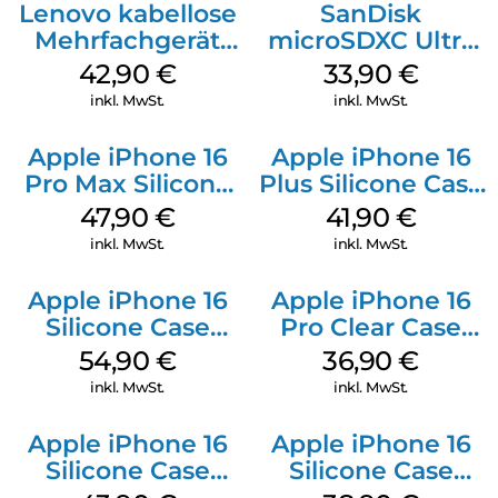
Lenovo kabellose
SanDisk
Mehrfachgerät
microSDXC Ultra
Luna Grey
128 GB + Adapter
42,90
€
33,90
€
Mobile
inkl. MwSt.
inkl. MwSt.
Apple iPhone 16
Apple iPhone 16
Pro Max Silicone
Plus Silicone Case
Case MagSafe
MagSafe Stone
47,90
€
41,90
€
Black
Gray
inkl. MwSt.
inkl. MwSt.
Apple iPhone 16
Apple iPhone 16
Silicone Case
Pro Clear Case
MagSafe Black
MagSafe
54,90
€
36,90
€
Transparent
inkl. MwSt.
inkl. MwSt.
Apple iPhone 16
Apple iPhone 16
Silicone Case
Silicone Case
MagSafe Plum
MagSafe