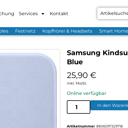
chung
Services
Kontakt
bles
Festnetz
Kopfhörer & Headsets
Smart Hom
Samsung Kindsui
Blue
25,90
€
inkl. MwSt.
Online verfügbar
In den Waren
Artikelnummer
8806097329718