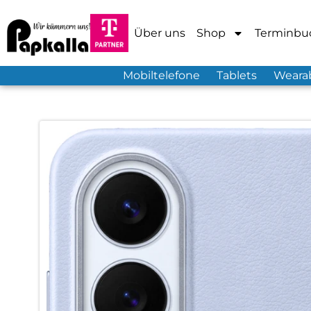
Über uns
Shop
Terminbu
Mobiltelefone
Tablets
Weara