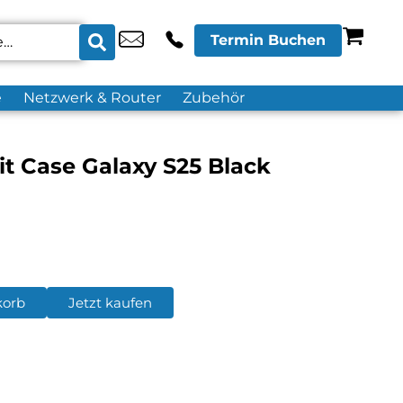
Termin Buchen
e
Netzwerk & Router
Zubehör
t Case Galaxy S25 Black
korb
Jetzt kaufen