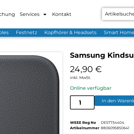
chung
Services
Kontakt
bles
Festnetz
Kopfhörer & Headsets
Smart Hom
Samsung Kindsui
24,90
€
inkl. MwSt.
Online verfügbar
In den Waren
WEEE Reg No
DE57734404
Artikelnummer
8806095850641