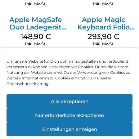
Transparent
inkl. MwSt.
inkl. MwSt.
Apple MagSafe
Apple Magic
Duo Ladegerät
Keyboard Folio
Weiß
iPad 10.9″ (10.Gen.)
148,90
€
293,90
€
Weiß
inkl. MwSt.
inkl. MwSt.
Um unsere Website für Dich optimal zu gestalten und fortlaufend
verbessern zu können, verwenden wir Cookies. Durch die weitere
Nutzung der Website stimmst Du der Verwendung von Cookies zu.
Impressum
Weitere Informationen zu Cookies erhältst Du in unserer
Datenschutzerklärung.
AGB
Datenschutz
Alle akzeptieren
Vertrag widerrufen
Nur erforderliche akzeptieren
Hinweis zur Batterieentsorgung
Einstellungen anzeigen
Newsletter