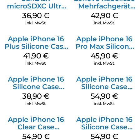
microSDXC Ultra
Mehrfachgerät
128 GB + Adapter
Luna Grey
36,90
€
42,90
€
Mobile
inkl. MwSt.
inkl. MwSt.
Apple iPhone 16
Apple iPhone 16
Plus Silicone Case
Pro Max Silicone
MagSafe Stone
Case MagSafe
41,90
€
45,90
€
Gray
Ultramarine
inkl. MwSt.
inkl. MwSt.
Apple iPhone 16
Apple iPhone 16
Silicone Case
Silicone Case
MagSafe
MagSafe Lake
38,90
€
54,90
€
Ultramarine
Green
inkl. MwSt.
inkl. MwSt.
Apple iPhone 16
Apple iPhone 16
Clear Case
Silicone Case
MagSafe
MagSafe Black
54,90
€
54,90
€