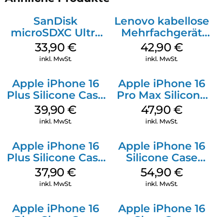
SanDisk
Lenovo kabellose
microSDXC Ultra
Mehrfachgerät
128 GB + Adapter
Luna Grey
33,90
€
42,90
€
Mobile
inkl. MwSt.
inkl. MwSt.
Apple iPhone 16
Apple iPhone 16
Plus Silicone Case
Pro Max Silicone
MagSafe Plum
Case MagSafe
39,90
€
47,90
€
Black
inkl. MwSt.
inkl. MwSt.
Apple iPhone 16
Apple iPhone 16
Plus Silicone Case
Silicone Case
MagSafe Lake
MagSafe Black
37,90
€
54,90
€
Green
inkl. MwSt.
inkl. MwSt.
Apple iPhone 16
Apple iPhone 16