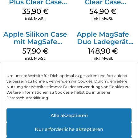
Plus Clear Case
Clear Case
MagSafe
MagSafe
35,90
€
54,90
€
Transparent
Transparent
inkl. MwSt.
inkl. MwSt.
Apple Silikon Case
Apple MagSafe
mit MagSafe
Duo Ladegerät
iPhone 14 Pro
Weiß
57,90
€
148,90
€
(PRODUCT)RED
inkl. MwSt.
inkl. MwSt.
Um unsere Website für Dich optimal zu gestalten und fortlaufend
verbessern zu können, verwenden wir Cookies. Durch die weitere
Nutzung der Website stimmst Du der Verwendung von Cookies zu.
Impressum
Weitere Informationen zu Cookies erhältst Du in unserer
Datenschutzerklärung.
AGB
Datenschutz
Alle akzeptieren
Vertrag widerrufen
Nur erforderliche akzeptieren
Hinweis zur Batterieentsorgung