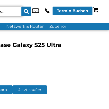
Termin Buchen
e
Netzwerk & Router
Zubehör
se Galaxy S25 Ultra
korb
Jetzt kaufen