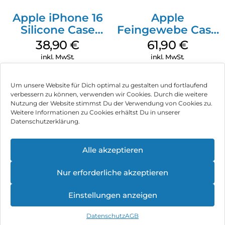
Apple iPhone 16
Apple
Silicone Case
Feingewebe Case
MagSafe
iPhone 15 Pro
38,90
€
61,90
€
Ultramarine
MagSafe Schwarz
inkl. MwSt.
inkl. MwSt.
Um unsere Website für Dich optimal zu gestalten und fortlaufend
verbessern zu können, verwenden wir Cookies. Durch die weitere
Nutzung der Website stimmst Du der Verwendung von Cookies zu.
Impressum
Weitere Informationen zu Cookies erhältst Du in unserer
Datenschutzerklärung.
AGB
Datenschutz
Alle akzeptieren
Vertrag widerrufen
Nur erforderliche akzeptieren
Hinweis zur Batterieentsorgung
Einstellungen anzeigen
Newsletter
Datenschutz
AGB
©
2026
, Brodos AG – All Rights Reserved.