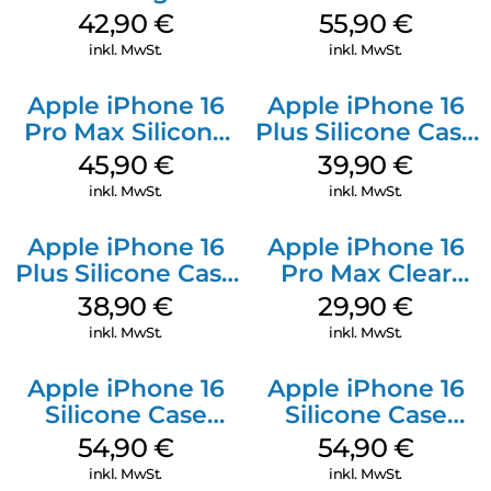
Luna Grey
Case MagSafe
42,90
€
55,90
€
Stone Gray
inkl. MwSt.
inkl. MwSt.
Apple iPhone 16
Apple iPhone 16
Pro Max Silicone
Plus Silicone Case
Case MagSafe
MagSafe Plum
45,90
€
39,90
€
Ultramarine
inkl. MwSt.
inkl. MwSt.
Apple iPhone 16
Apple iPhone 16
Plus Silicone Case
Pro Max Clear
MagSafe Denim
Case MagSafe
38,90
€
29,90
€
Transparent
inkl. MwSt.
inkl. MwSt.
Apple iPhone 16
Apple iPhone 16
Silicone Case
Silicone Case
MagSafe Black
MagSafe Lake
54,90
€
54,90
€
Green
inkl. MwSt.
inkl. MwSt.