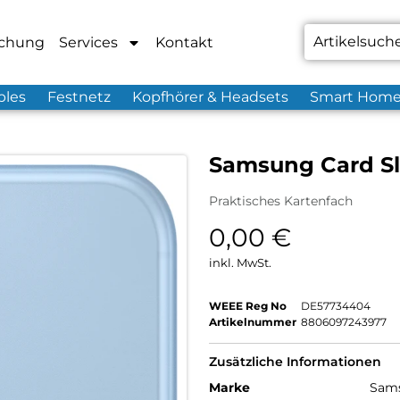
chung
Services
Kontakt
bles
Festnetz
Kopfhörer & Headsets
Smart Hom
Samsung Card Sl
Praktisches Kartenfach
0,00
€
inkl. MwSt.
WEEE Reg No
DE57734404
Artikelnummer
8806097243977
Zusätzliche Informationen
Marke
Sam