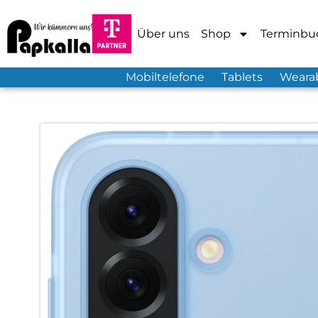
Über uns
Shop
Terminbu
Mobiltelefone
Tablets
Weara