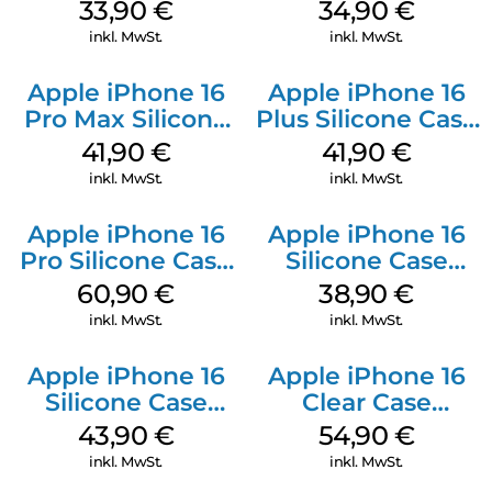
128 GB + Adapter
Case MagSafe
33,90
€
34,90
€
Mobile
Denim
inkl. MwSt.
inkl. MwSt.
Apple iPhone 16
Apple iPhone 16
Pro Max Silicone
Plus Silicone Case
Case MagSafe
MagSafe Stone
41,90
€
41,90
€
Ultramarine
Gray
inkl. MwSt.
inkl. MwSt.
Apple iPhone 16
Apple iPhone 16
Pro Silicone Case
Silicone Case
MagSafe Stone
MagSafe
60,90
€
38,90
€
Gray
Ultramarine
inkl. MwSt.
inkl. MwSt.
Apple iPhone 16
Apple iPhone 16
Silicone Case
Clear Case
MagSafe Plum
MagSafe
43,90
€
54,90
€
Transparent
inkl. MwSt.
inkl. MwSt.