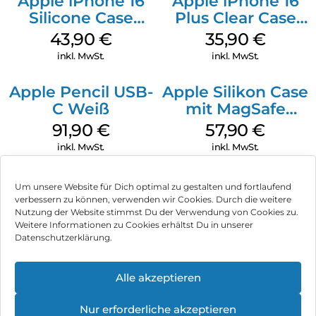
Apple iPhone 16
Apple iPhone 16
Silicone Case
Plus Clear Case
MagSafe Plum
MagSafe
43,90
€
35,90
€
Transparent
inkl. MwSt.
inkl. MwSt.
Apple Pencil USB-
Apple Silikon Case
C Weiß
mit MagSafe
iPhone 14 Pro
91,90
€
57,90
€
(PRODUCT)RED
inkl. MwSt.
inkl. MwSt.
Um unsere Website für Dich optimal zu gestalten und fortlaufend
verbessern zu können, verwenden wir Cookies. Durch die weitere
Nutzung der Website stimmst Du der Verwendung von Cookies zu.
Impressum
Weitere Informationen zu Cookies erhältst Du in unserer
Datenschutzerklärung.
AGB
Datenschutz
Alle akzeptieren
Vertrag widerrufen
Nur erforderliche akzeptieren