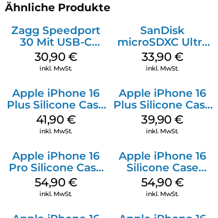
Ähnliche Produkte
Zagg Speedport
SanDisk
30 Mit USB-C
microSDXC Ultra
Kabel Weiß
128 GB + Adapter
30,90
€
33,90
€
Mobile
inkl. MwSt.
inkl. MwSt.
Apple iPhone 16
Apple iPhone 16
Plus Silicone Case
Plus Silicone Case
MagSafe Stone
MagSafe Plum
41,90
€
39,90
€
Gray
inkl. MwSt.
inkl. MwSt.
Apple iPhone 16
Apple iPhone 16
Pro Silicone Case
Silicone Case
MagSafe Black
MagSafe Black
54,90
€
54,90
€
inkl. MwSt.
inkl. MwSt.