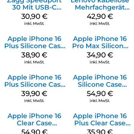
Zagg Speedport
Lenovo kabellose
30 Mit USB-C
Mehrfachgerät
Kabel Weiß
Luna Grey
30,90
€
42,90
€
inkl. MwSt.
inkl. MwSt.
Apple iPhone 16
Apple iPhone 16
Plus Silicone Case
Pro Max Silicone
MagSafe Denim
Case MagSafe
38,90
€
34,90
€
Denim
inkl. MwSt.
inkl. MwSt.
Apple iPhone 16
Apple iPhone 16
Plus Silicone Case
Silicone Case
MagSafe Plum
MagSafe Lake
39,90
€
54,90
€
Green
inkl. MwSt.
inkl. MwSt.
Apple iPhone 16
Apple iPhone 16
Clear Case
Plus Clear Case
MagSafe
MagSafe
54,90
€
35,90
€