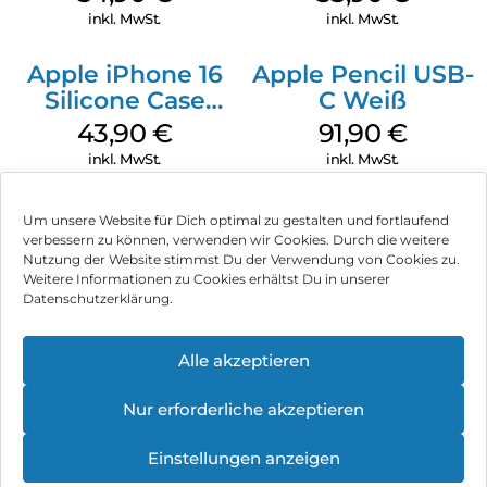
Transparent
Transparent
inkl. MwSt.
inkl. MwSt.
Apple iPhone 16
Apple Pencil USB-
Silicone Case
C Weiß
MagSafe Plum
43,90
€
91,90
€
inkl. MwSt.
inkl. MwSt.
Um unsere Website für Dich optimal zu gestalten und fortlaufend
verbessern zu können, verwenden wir Cookies. Durch die weitere
Nutzung der Website stimmst Du der Verwendung von Cookies zu.
Impressum
Weitere Informationen zu Cookies erhältst Du in unserer
Datenschutzerklärung.
AGB
Datenschutz
Alle akzeptieren
Können wir Dir behilflich sein?
Vertrag widerrufen
Nur erforderliche akzeptieren
Hinweis zur Batterieentsorgung
Einstellungen anzeigen
Newsletter