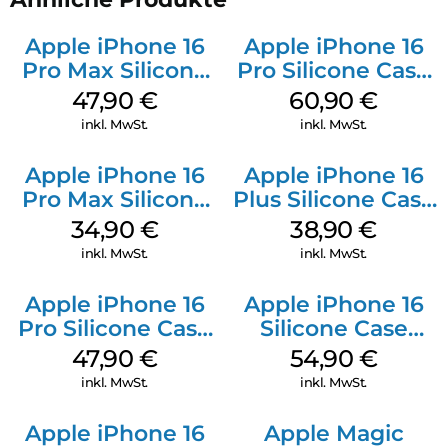
Apple iPhone 16
Apple iPhone 16
Pro Max Silicone
Pro Silicone Case
Case MagSafe
MagSafe Stone
47,90
€
60,90
€
Black
Gray
inkl. MwSt.
inkl. MwSt.
Apple iPhone 16
Apple iPhone 16
Pro Max Silicone
Plus Silicone Case
Case MagSafe
MagSafe Denim
34,90
€
38,90
€
Denim
inkl. MwSt.
inkl. MwSt.
Apple iPhone 16
Apple iPhone 16
Pro Silicone Case
Silicone Case
MagSafe Denim
MagSafe Lake
47,90
€
54,90
€
Green
inkl. MwSt.
inkl. MwSt.
Apple iPhone 16
Apple Magic