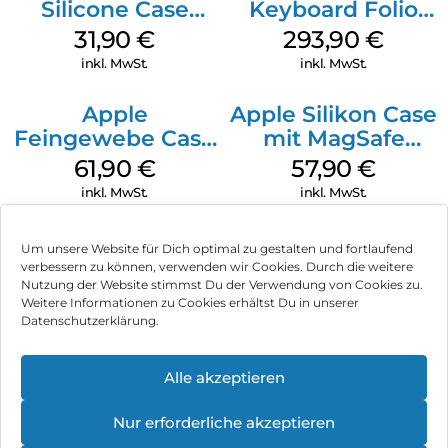
Silicone Case
Keyboard Folio
MagSafe Fuchsia
iPad 10.9″ (10.Gen.)
31,90
€
293,90
€
Weiß
inkl. MwSt.
inkl. MwSt.
Apple
Apple Silikon Case
Feingewebe Case
mit MagSafe
iPhone 15 Pro
iPhone 14 Pro
61,90
€
57,90
€
MagSafe Schwarz
(PRODUCT)RED
inkl. MwSt.
inkl. MwSt.
Um unsere Website für Dich optimal zu gestalten und fortlaufend
verbessern zu können, verwenden wir Cookies. Durch die weitere
Nutzung der Website stimmst Du der Verwendung von Cookies zu.
Impressum
Weitere Informationen zu Cookies erhältst Du in unserer
Datenschutzerklärung.
AGB
Datenschutz
Alle akzeptieren
Vertrag widerrufen
Nur erforderliche akzeptieren