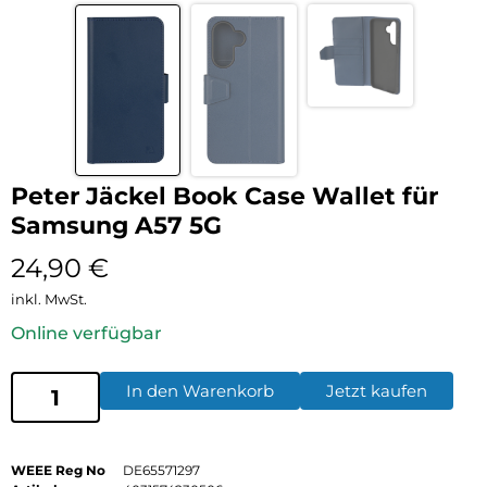
Peter Jäckel Book Case Wallet für
Samsung A57 5G
24,90
€
inkl. MwSt.
Online verfügbar
In den Warenkorb
Jetzt kaufen
WEEE Reg No
DE65571297