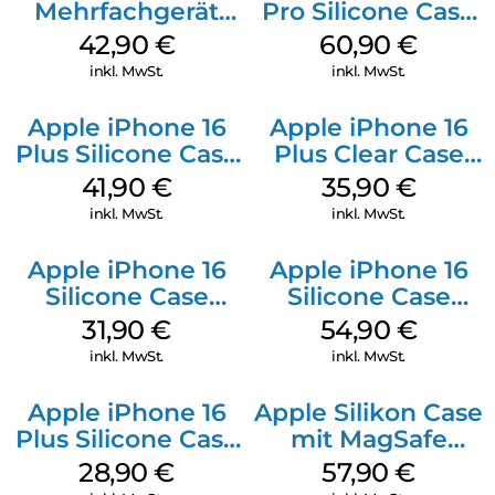
Mehrfachgerät
Pro Silicone Case
Luna Grey
MagSafe Stone
42,90
€
60,90
€
Gray
inkl. MwSt.
inkl. MwSt.
Apple iPhone 16
Apple iPhone 16
Plus Silicone Case
Plus Clear Case
MagSafe Stone
MagSafe
41,90
€
35,90
€
Gray
Transparent
inkl. MwSt.
inkl. MwSt.
Apple iPhone 16
Apple iPhone 16
Silicone Case
Silicone Case
MagSafe Fuchsia
MagSafe Black
31,90
€
54,90
€
inkl. MwSt.
inkl. MwSt.
Apple iPhone 16
Apple Silikon Case
Plus Silicone Case
mit MagSafe
MagSafe Black
iPhone 14 Pro
28,90
€
57,90
€
(PRODUCT)RED