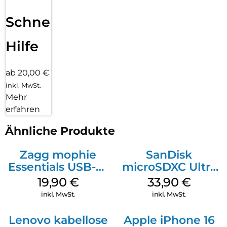
Schnelle
Hilfe
ab 20,00 €
inkl. MwSt.
Mehr
erfahren
Ähnliche Produkte
Zagg mophie
SanDisk
Essentials USB-C-
microSDXC Ultra
20W Charger PD
128 GB + Adapter
19,90
€
33,90
€
Weiß
Mobile
inkl. MwSt.
inkl. MwSt.
Lenovo kabellose
Apple iPhone 16