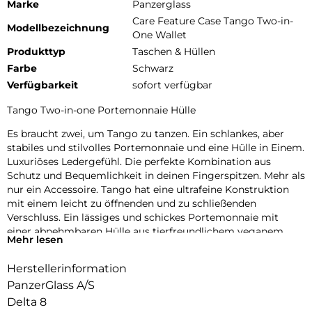
Marke
Panzerglass
Care Feature Case Tango Two-in-
Modellbezeichnung
One Wallet
Produkttyp
Taschen & Hüllen
Farbe
Schwarz
Verfügbarkeit
sofort verfügbar
Tango Two-in-one Portemonnaie Hülle
Es braucht zwei, um Tango zu tanzen. Ein schlankes, aber
stabiles und stilvolles Portemonnaie und eine Hülle in Einem.
Luxuriöses Ledergefühl. Die perfekte Kombination aus
Schutz und Bequemlichkeit in deinen Fingerspitzen. Mehr als
nur ein Accessoire. Tango hat eine ultrafeine Konstruktion
mit einem leicht zu öffnenden und zu schließenden
Verschluss. Ein lässiges und schickes Portemonnaie mit
einer abnehmbaren Hülle aus tierfreundlichem veganem
Mehr lesen
Leder. Sichere Aufbewahrung von bis zu 4 Karten. RFID-
Blockierung.
Herstellerinformation
Abnehmbare Hülle aus veganem Lux-Leder
PanzerGlass A/S
Delta 8
Sichere Aufbewahrung von bis zu 4 Karten