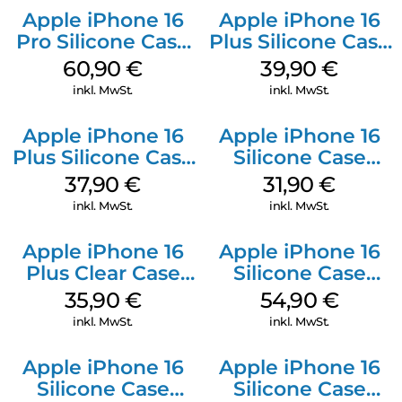
Apple iPhone 16
Apple iPhone 16
Pro Silicone Case
Plus Silicone Case
MagSafe Stone
MagSafe Plum
60,90
€
39,90
€
Gray
inkl. MwSt.
inkl. MwSt.
Apple iPhone 16
Apple iPhone 16
Plus Silicone Case
Silicone Case
MagSafe Lake
MagSafe Fuchsia
37,90
€
31,90
€
Green
inkl. MwSt.
inkl. MwSt.
Apple iPhone 16
Apple iPhone 16
Plus Clear Case
Silicone Case
MagSafe
MagSafe Black
35,90
€
54,90
€
Transparent
inkl. MwSt.
inkl. MwSt.
Apple iPhone 16
Apple iPhone 16
Silicone Case
Silicone Case