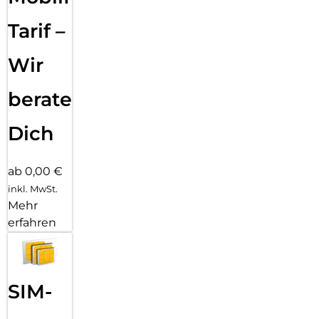
bleibt, z. B. eine furchtlos modische Hülle von CARE by
PanzerGlass. Und wenn du denkst: “Was ist, wenn meine
Tarif –
Kameralinsen zerkratzt werden?” Nun, Hilfe ist nur ein paar
Klicks entfernt: Kombiniere deinen Displayschutz und deine
Wir
Hülle mit PanzerGlass PicturePerfect oder Hoops.
Reduktion von 2022-2024 gemessen am Vergleich
beraten
ausgewählter Produkte aus dem Kernsortiment von
PanzerGlass.
Dich
ab 0,00 €
inkl. MwSt.
Mehr
erfahren
SIM-