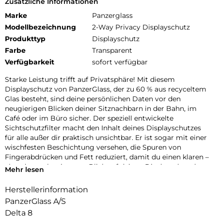
Zusätzliche Informationen
Marke
Panzerglass
Modellbezeichnung
2-Way Privacy Displayschutz
Produkttyp
Displayschutz
Farbe
Transparent
Verfügbarkeit
sofort verfügbar
Starke Leistung trifft auf Privatsphäre! Mit diesem
Displayschutz von PanzerGlass, der zu 60 % aus recyceltem
Glas besteht, sind deine persönlichen Daten vor den
neugierigen Blicken deiner Sitznachbarn in der Bahn, im
Café oder im Büro sicher. Der speziell entwickelte
Sichtschutzfilter macht den Inhalt deines Displayschutzes
für alle außer dir praktisch unsichtbar. Er ist sogar mit einer
wischfesten Beschichtung versehen, die Spuren von
Fingerabdrücken und Fett reduziert, damit du einen klaren –
aber dennoch privaten – Blick auf deinen Displayschutz hast.
Mehr lesen
Und der Displayschutz? Er ist hervorragend! Mit seiner
Herstellerinformation
hohen Kratzfestigkeit schützt dieser Displayschutz dein
PanzerGlass A/S
Handy-Display vor versehentlichen Stößen, Stürzen und
anderen Gefahren des Alltags. Oder um es etwas
Delta 8