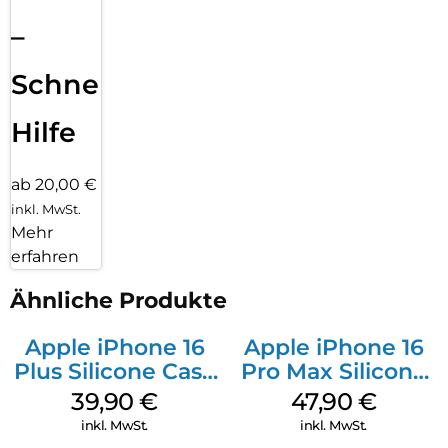
–
Schnelle
Hilfe
ab 20,00 €
inkl. MwSt.
Mehr
erfahren
Ähnliche Produkte
Apple iPhone 16
Apple iPhone 16
Plus Silicone Case
Pro Max Silicone
MagSafe Plum
Case MagSafe
39,90
€
47,90
€
Black
inkl. MwSt.
inkl. MwSt.