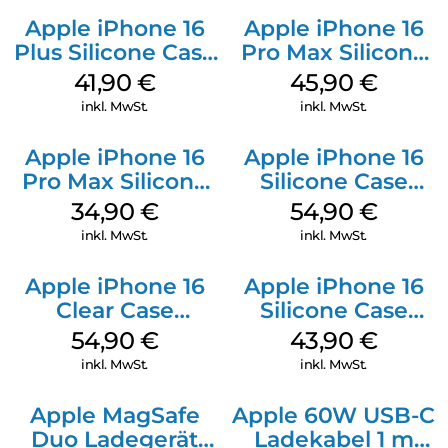
Apple iPhone 16
Apple iPhone 16
Plus Silicone Case
Pro Max Silicone
MagSafe Stone
Case MagSafe
41,90
€
45,90
€
Gray
Ultramarine
inkl. MwSt.
inkl. MwSt.
Apple iPhone 16
Apple iPhone 16
Pro Max Silicone
Silicone Case
Case MagSafe
MagSafe Black
34,90
€
54,90
€
Denim
inkl. MwSt.
inkl. MwSt.
Apple iPhone 16
Apple iPhone 16
Clear Case
Silicone Case
MagSafe
MagSafe Plum
54,90
€
43,90
€
Transparent
inkl. MwSt.
inkl. MwSt.
Apple MagSafe
Apple 60W USB-C
Duo Ladegerät
Ladekabel 1 m