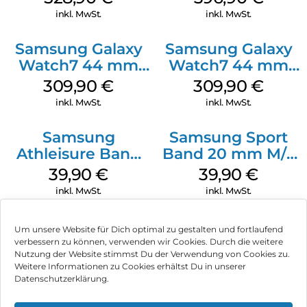
inkl. MwSt.
inkl. MwSt.
Samsung Galaxy
Samsung Galaxy
Watch7 44 mm
Watch7 44 mm
Silver
Green
309,90
€
309,90
€
inkl. MwSt.
inkl. MwSt.
Samsung
Samsung Sport
Athleisure Band
Band 20 mm M/L
M/L Galaxy
Galaxy Watch4
39,90
€
39,90
€
Watch7 Silver
Serie Graphite
inkl. MwSt.
inkl. MwSt.
Um unsere Website für Dich optimal zu gestalten und fortlaufend
verbessern zu können, verwenden wir Cookies. Durch die weitere
Nutzung der Website stimmst Du der Verwendung von Cookies zu.
Impressum
Weitere Informationen zu Cookies erhältst Du in unserer
Datenschutzerklärung.
AGB