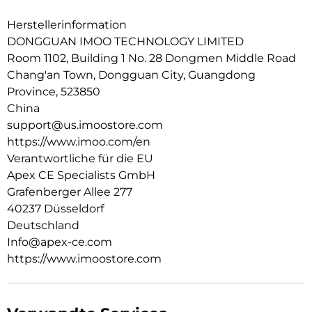
IP68 Wasserbeständigkeit: Mit einer Wasserdichtigkeit von
Herstellerinformation
bis zu 20 Metern können Kinder unbesorgt schwimmen,
spielen und auf Entdeckungsreise gehen.
DONGGUAN IMOO TECHNOLOGY LIMITED
Room 1102, Building 1 No. 28 Dongmen Middle Road
Hervorragende Qualität: Das imoo Z3 hat über 160 strenge
Chang'an Town, Dongguan City, Guangdong
Zuverlässigkeitstests bestanden und entspricht den EU-
Normen.
Province, 523850
China
Globale Netzabdeckung: Mit einer vielseitig einstellbaren
support@us.imoostore.com
Antenne sorgt imoo für eine stabile Verbindung an beliebten
https://www.imoo.com/en
Reisezielen in Südostasien und Europa.
Verantwortliche für die EU
Akkus mit langer Lebensdauer: Zusammen mit der
Apex CE Specialists GmbH
intelligenten Energiespartechnologie garantiert der 740-
Grafenberger Allee 277
mAh-Lithium-Akku, dass du den ganzen Tag lang Abenteuer
erleben und problemlos kommunizieren kannst.
40237 Düsseldorf
Deutschland
Mehrsprachige Unterstutzung: Verfugbar in Englisch,
Info@apex-ce.com
Deutsch, Polnisch, Spanisch und Chinesisch.
https://www.imoostore.com