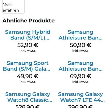
Mehr
erfahren
Ähnliche Produkte
Samsung Hybrid
Samsung
Band (S/M/L)
Athleisure Band
Galaxy
(M/L) Galaxy
52,90
€
50,90
€
Watch8/Watch8
Watch8/Watch8
inkl. MwSt.
inkl. MwSt.
Classic White
Classic Green
Samsung Sport
Samsung
Band (S/M) Galaxy
Athleisure Band
Watch8/Watch8
(M/L) Galaxy
49,90
€
69,90
€
Classic White
Watch8/Watch8
inkl. MwSt.
inkl. MwSt.
Classic Graphite
Samsung Galaxy
Samsung Galaxy
Watch8 Classic
Watch7 LTE 44
Black
mm Green
528,90
€
396,90
€