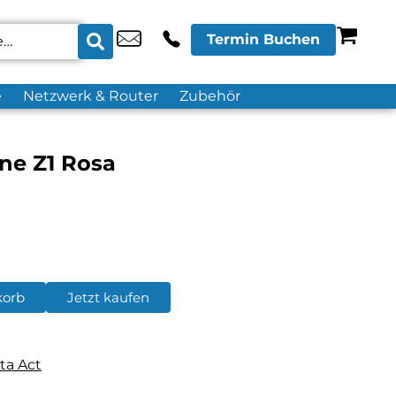
Termin Buchen
e
Netzwerk & Router
Zubehör
ne Z1 Rosa
korb
Jetzt kaufen
ta Act