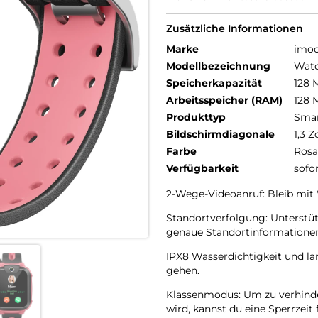
Zusätzliche Informationen
Marke
imo
Modellbezeichnung
Watc
Speicherkapazität
128 
Arbeitsspeicher (RAM)
128 
Produkttyp
Smar
Bildschirmdiagonale
1,3 Z
Farbe
Rosa
Verfügbarkeit
sofo
2-Wege-Videoanruf: Bleib mit 
Standortverfolgung: Unterstü
genaue Standortinformationen 
IPX8 Wasserdichtigkeit und l
gehen.
Klassenmodus: Um zu verhinde
wird, kannst du eine Sperrzeit 