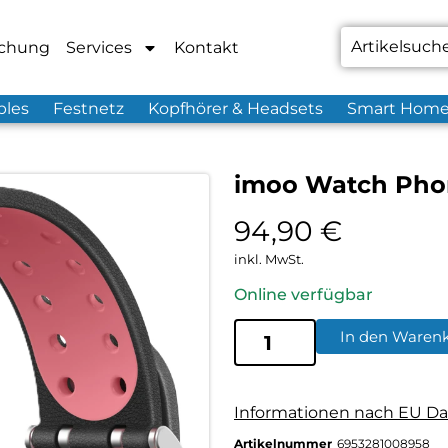
chung
Services
Kontakt
bles
Festnetz
Kopfhörer & Headsets
Smart Hom
imoo Watch Pho
94,90
€
inkl. MwSt.
Online verfügbar
In den Waren
Informationen nach EU Da
Artikelnummer
6953281008958