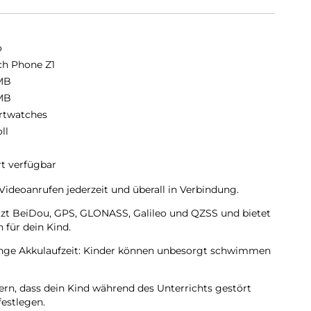
o
h Phone Z1
MB
MB
twatches
oll
rt verfügbar
Videoanrufen jederzeit und überall in Verbindung.
tzt BeiDou, GPS, GLONASS, Galileo und QZSS und bietet
für dein Kind.
ange Akkulaufzeit: Kinder können unbesorgt schwimmen
rn, dass dein Kind während des Unterrichts gestört
festlegen.