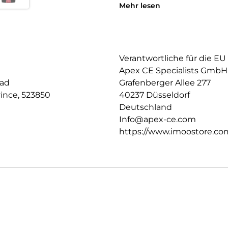
Mehr lesen
Ablehnung unbekannter Anrufe
blockierst.
Mehrsprachige Unterstutzung: 
Chinesisch.
Verantwortliche für die EU
Apex CE Specialists GmbH
oad
Grafenberger Allee 277
ince, 523850
40237 Düsseldorf
Deutschland
Info@apex-ce.com
https://www.imoostore.co