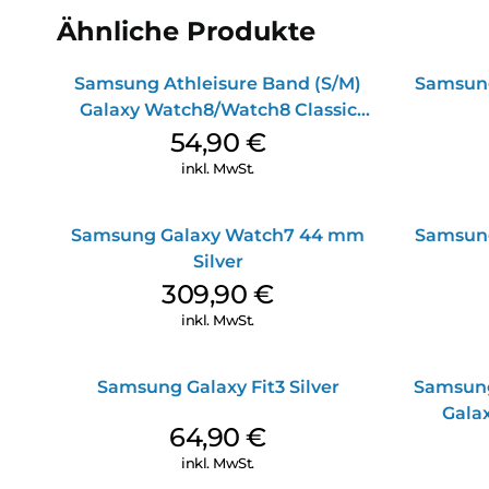
Ähnliche Produkte
Samsung Athleisure Band (S/M)
Samsun
Galaxy Watch8/Watch8 Classic
Graphite
54,90
€
inkl. MwSt.
Samsung Galaxy Watch7 44 mm
Samsun
Silver
309,90
€
inkl. MwSt.
Samsung Galaxy Fit3 Silver
Samsung
Galax
64,90
€
inkl. MwSt.