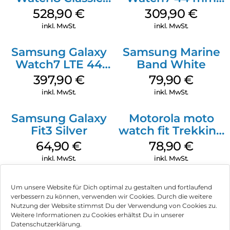
Black
Green
528,90
€
309,90
€
inkl. MwSt.
inkl. MwSt.
Samsung Galaxy
Samsung Marine
Watch7 LTE 44
Band White
mm Green
397,90
€
79,90
€
inkl. MwSt.
inkl. MwSt.
Samsung Galaxy
Motorola moto
Fit3 Silver
watch fit Trekking
Green
64,90
€
78,90
€
inkl. MwSt.
inkl. MwSt.
Um unsere Website für Dich optimal zu gestalten und fortlaufend
verbessern zu können, verwenden wir Cookies. Durch die weitere
Nutzung der Website stimmst Du der Verwendung von Cookies zu.
Impressum
Weitere Informationen zu Cookies erhältst Du in unserer
Datenschutzerklärung.