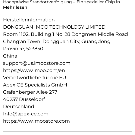
Hochpräzise Standortverfolgung – Ein spezieller Chip in
Mehr lesen
Kombination mit globalen Satellitensystemen sorgt für
präzise Echtzeit- und Innenraum-Positionierung.
Herstellerinformation
Gesundheitsüberwachung rund um die Uhr – Kontinuierliche
DONGGUAN IMOO TECHNOLOGY LIMITED
Herzfrequenz- und Aktivitätsverfolgung mit intelligenten
Room 1102, Building 1 No. 28 Dongmen Middle Road
Benachrichtigungen hilft Eltern, das Wohlbefinden ihres
Chang'an Town, Dongguan City, Guangdong
Kindes jederzeit zu gewährleisten.
Province, 523850
Robuste Qualität und 20 m Wasserbeständigkeit –
China
Zertifiziert durch über 150 strenge Tests, erfüllt EU-Standards
support@us.imoostore.com
mit Wasserdichtigkeit nach IP68 bis zu 20 Metern.
https://www.imoo.com/en
Mehrsprachige Unterstutzung: Verfugbar in Englisch,
Verantwortliche für die EU
Deutsch, Polnisch, Spanisch und Chinesisch.
Apex CE Specialists GmbH
Grafenberger Allee 277
40237 Düsseldorf
Deutschland
Info@apex-ce.com
https://www.imoostore.com