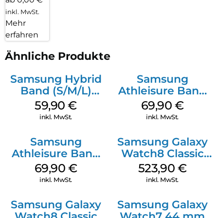
inkl. MwSt.
Mehr
erfahren
Ähnliche Produkte
Samsung Hybrid
Samsung
Band (S/M/L)
Athleisure Band
Galaxy
(M/L) Galaxy
59,90
€
69,90
€
Watch8/Watch8
Watch8/Watch8
inkl. MwSt.
inkl. MwSt.
Classic Taupe
Classic Graphite
Samsung
Samsung Galaxy
Athleisure Band
Watch8 Classic
(S/M) Galaxy
White
69,90
€
523,90
€
Watch8/Watch8
inkl. MwSt.
inkl. MwSt.
Classic Sage
Samsung Galaxy
Samsung Galaxy
Watch8 Classic
Watch7 44 mm