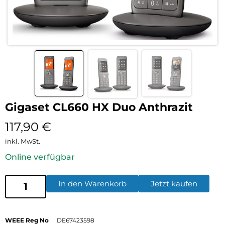
Gigaset CL660 HX Duo Anthrazit
117,90
€
inkl. MwSt.
Online verfügbar
In den Warenkorb
Jetzt kaufen
WEEE Reg No
DE67423598