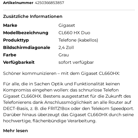
Artikelnummer
4250366853857
Zusätzliche Informationen
Marke
Gigaset
Modellbezeichnung
CL660 HX Duo
Produkttyp
Telefone (kabellos)
Bildschirmdiagonale
2,4 Zoll
Farbe
Grau
Verfügbarkeit
sofort verfügbar
Schöner kommunizieren – mit dem Gigaset CL660HX:
Für alle, die in Sachen Optik und Funktionalität keinen
Kompromiss eingehen wollen: das schnurlose Telefon
Gigaset CL660HX. Bestens ausgestattet für die Zukunft des
Telefonierens dank Anschlussmöglichkeit an alle Router auf
DECT-Basis, z. B. die FRITZ!Box oder den Telekom Speedport.
Darüber hinaus überzeugt das Gigaset CL660HX durch seine
hochwertige, flächenbündige Verarbeitung.
Mehr lesen
Überzeugt in Optik und Handhabung. So muss Telefonieren
sein: