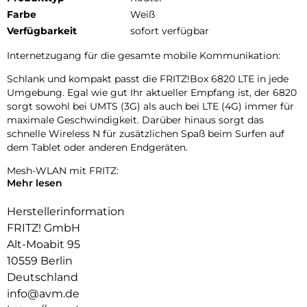
Farbe
Weiß
Verfügbarkeit
sofort verfügbar
Internetzugang für die gesamte mobile Kommunikation:
Schlank und kompakt passt die FRITZ!Box 6820 LTE in jede
Umgebung. Egal wie gut Ihr aktueller Empfang ist, der 6820
sorgt sowohl bei UMTS (3G) als auch bei LTE (4G) immer für
maximale Geschwindigkeit. Darüber hinaus sorgt das
schnelle Wireless N für zusätzlichen Spaß beim Surfen auf
dem Tablet oder anderen Endgeräten.
Mesh-WLAN mit FRITZ:
Mehr lesen
Die FRITZ!Box 6820 LTE unterstützt Mesh-WLAN, sodass Ihre
Videos, Musik und Fotos nahtlos in jeden Winkel Ihres
Herstellerinformation
Zuhauses, Ihrer Wohnung oder Ihres Büros gelangen. Wie
FRITZ! GmbH
funktioniert es? Der FRITZ! Geräte arbeiten als Teil eines
Alt-Moabit 95
einzigen Netzwerks zusammen, kommunizieren miteinander
10559 Berlin
und optimieren Ihre Geräte- und Netzwerknutzung.
Deutschland
Mit der Mesh-Vernetzung genießen Sie hohe
info@avm.de
Geschwindigkeiten beim Surfen, Streamen oder Gaming.