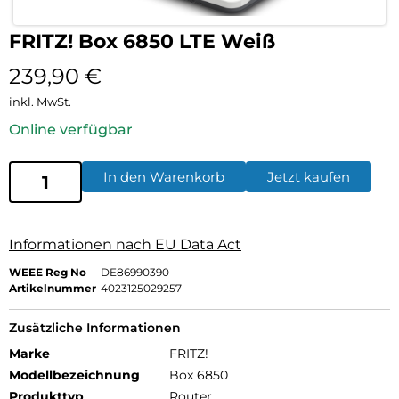
FRITZ! Box 6850 LTE Weiß
239,90
€
inkl. MwSt.
Online verfügbar
In den Warenkorb
Jetzt kaufen
Informationen nach EU Data Act
WEEE Reg No
DE86990390
Artikelnummer
4023125029257
Zusätzliche Informationen
Marke
FRITZ!
Modellbezeichnung
Box 6850
Produkttyp
Router