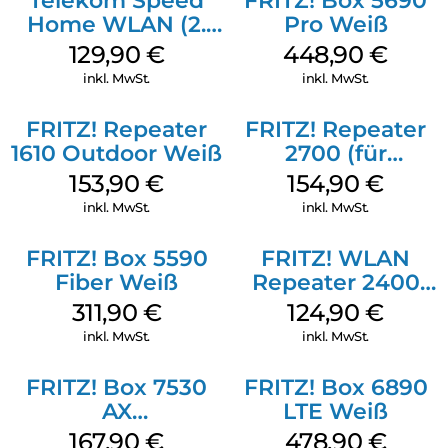
Telekom Speed
FRITZ! Box 5690
Preisgekrönte Einfachheit:
Home WLAN (2.
Pro Weiß
Von Fachpublikationen gewürdigt und von Anwendern
Gen) Schwarz
129,90
€
448,90
€
gelobt, hat das Bedienkonzept der FRITZ!Box nur ein Ziel:
inkl. MwSt.
inkl. MwSt.
alles so einfach wie möglich zu halten. Eine übersichtliche
Benutzeroberfläche und Schritt-für-Schritt-Assistenten
helfen dabei.
FRITZ! Repeater
FRITZ! Repeater
1610 Outdoor Weiß
2700 (für
Tarifvermarktung)
153,90
€
154,90
€
Weiß
inkl. MwSt.
inkl. MwSt.
FRITZ! Box 5590
FRITZ! WLAN
Fiber Weiß
Repeater 2400
Weiß
311,90
€
124,90
€
inkl. MwSt.
inkl. MwSt.
FRITZ! Box 7530
FRITZ! Box 6890
AX
LTE Weiß
(Tarifvermarktung)
167,90
€
478,90
€