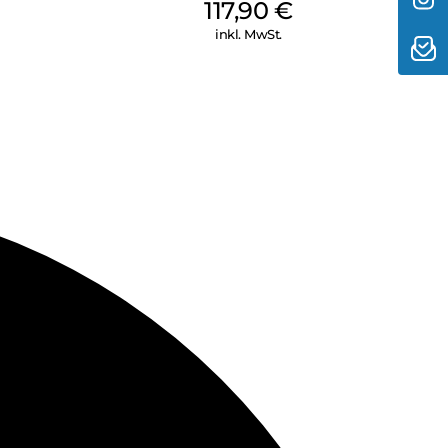
117,90
€
inkl. MwSt.