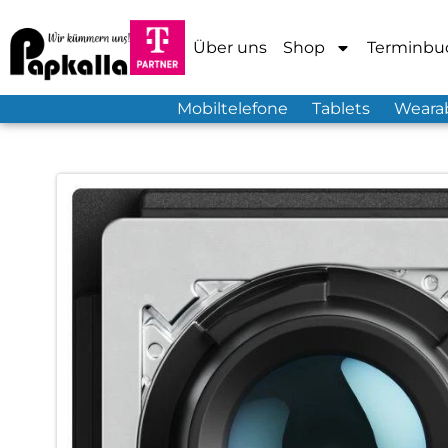
Über uns
Shop
Terminbu
Mobiltelefone
Tablets
Weara