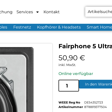
chung
Services
Kontakt
bles
Festnetz
Kopfhörer & Headsets
Smart Hom
Fairphone 5 Ult
50,90
€
inkl. MwSt.
Online verfügbar
In den Waren
WEEE Reg No
DE54352723
Artikelnummer
8718819377504