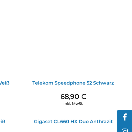
Weiß
Telekom Speedphone 52 Schwarz
68,90
€
inkl. MwSt.
iß
Gigaset CL660 HX Duo Anthrazit