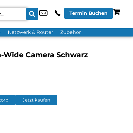
Termin Buchen
e
Netzwerk & Router
Zubehör
ra-Wide Camera Schwarz
korb
Jetzt kaufen