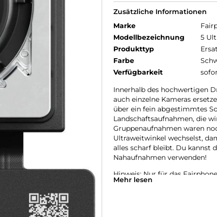
Zusätzliche Informationen
Marke
Fair
Modellbezeichnung
5 Ul
Produkttyp
Ersa
Farbe
Schw
Verfügbarkeit
sofo
Innerhalb des hochwertigen D
auch einzelne Kameras ersetze
über ein fein abgestimmtes So
Landschaftsaufnahmen, die wir
Gruppenaufnahmen waren noch 
Ultraweitwinkel wechselst, dam
alles scharf bleibt. Du kannst
Nahaufnahmen verwenden!
Hinweis: Nur für das Fairphone
Mehr lesen