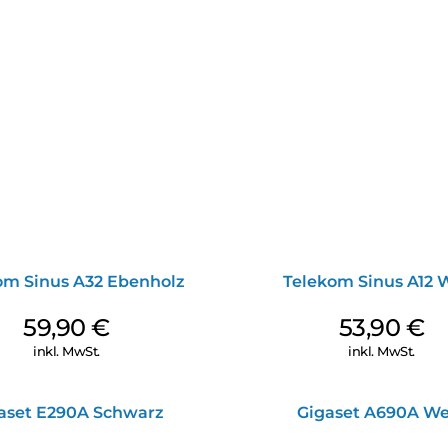
om Sinus A32 Ebenholz
Telekom Sinus A12 
59,90
€
53,90
€
inkl. MwSt.
inkl. MwSt.
aset E290A Schwarz
Gigaset A690A We