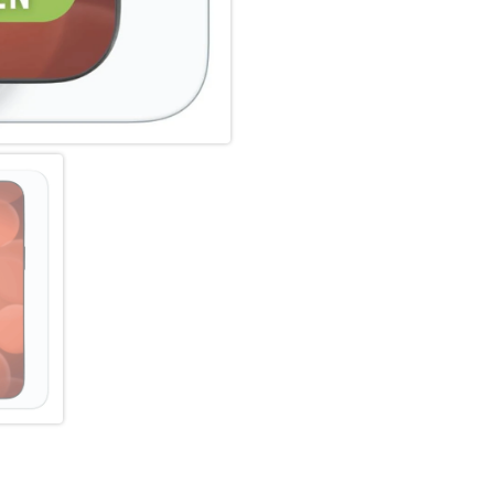
absorbierenden Kante (bei Full
aufwendige Produktionsverfah
gegen Schläge, Stöße und Bru
Nutzung.
Hüllenfreundlich:
Unser Displex Schutzglas wir
gefertigt und passt somit perf
ultradünn. Somit lassen sich a
Panzerglasfolie benutzen. Du
Glass und Ihrer Lieblingshüll
Anti Fingerprint:
Die oberste Schicht unserer 
Coating. Die hydro- und oleop
schmutzabweisend, extrem la
Scrollen. Durch diese Technolo
bleibt auch länger sauber und
Displex Screen Protector unte
Fingerprint-Sensoren aller Sm
Splitterschutz:
Der im Real Glass integrierte 