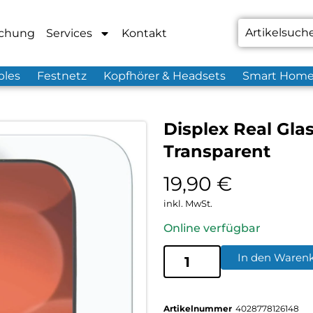
chung
Services
Kontakt
bles
Festnetz
Kopfhörer & Headsets
Smart Hom
Displex Real Gla
Transparent
19,90
€
inkl. MwSt.
Online verfügbar
In den Waren
Artikelnummer
4028778126148