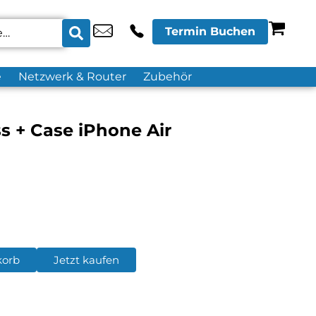
Termin Buchen
e
Netzwerk & Router
Zubehör
ss + Case iPhone Air
korb
Jetzt kaufen