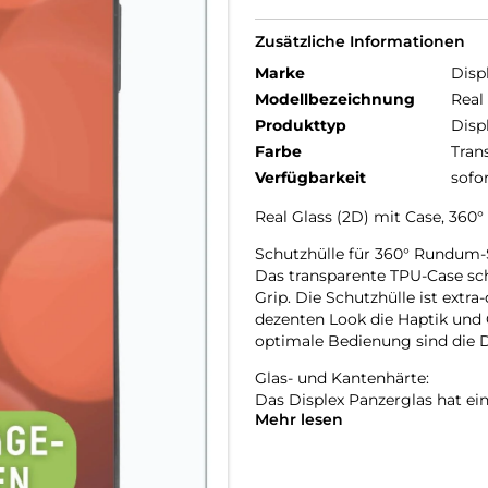
Zusätzliche Informationen
Marke
Disp
Modellbezeichnung
Real
Produkttyp
Disp
Farbe
Tran
Verfügbarkeit
sofo
Real Glass (2D) mit Case, 3
Schutzhülle für 360° Rundum-
Das transparente TPU-Case sc
Grip. Die Schutzhülle ist extra
dezenten Look die Haptik und 
optimale Bedienung sind die 
Glas- und Kantenhärte:
Das Displex Panzerglas hat ein
Mehr lesen
bruch-, und stoßfester als ver
hochwertiges Saphirglas (9H), 
bruch- und stoßanfälligste Zo
spezialgehärtet, durch eine m