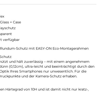
lex
 Glass + Case
layschutz
sparent
rt verfügbar
60° Rundum-Schutz mit EASY-ON Eco-Montagerahmen
Schutz:
hützt und hält zuverlässig – mit einem angenehmem
-dünn (0,12cm), ultra-leicht und beeinträchtigt durch den
Optik Ihres Smartphones nur unwesentlich. Für die
Druckpunkte und der Kamera-Schutz erhaben.
en Härtegrad von 10H und ist damit nicht nur kratz-,
gleichbare Markenprodukte, sondern übertrifft sogar
das bei Luxusuhren eingesetzt wird. Die Kanten, die
ne des Smartphones und Schutzglases, sind
ehrfache Polierung abgerundet und mit einer Schock-