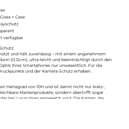
lex
 Glass + Case
layschutz
sparent
rt verfügbar
Schutz:
hützt und hält zuverlässig – mit einem angenehmem
-dünn (0,12cm), ultra-leicht und beeinträchtigt durch den
Optik Ihres Smartphones nur unwesentlich. Für die
Druckpunkte und der Kamera-Schutz erhaben.
en Härtegrad von 10H und ist damit nicht nur kratz-,
gleichbare Markenprodukte, sondern übertrifft sogar
das bei Luxusuhren eingesetzt wird. Die Kanten, die
ne des Smartphones und Schutzglases, sind
ehrfache Polierung abgerundet und mit einer Schock-
 Cover Schutzgläsern) veredelt. Durch dieses
ren wird das Schutzglas extrem widerstandsfähig
ch und ist zugleich besonders angenehm bei der