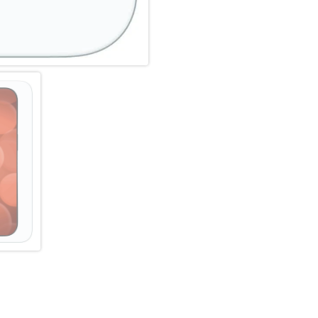
Schutzglas einen Schlag, Fall
das Displex Schutzglas durch d
einem Stück vom Display abg
Hochleistungs-Silikon:
Nach der Montage des Schutzgl
Haft-Eigenschaften und eine kl
zuverlässig hält, ist das Sili
Hersteller angepasst. Auch die 
Displayschutzfolie können Si
und Farbtreue genießen.
Einfaches, blasenfreies Aufbri
Mit dem EASY-ON Eco-Montag
gestaltet sich die Montage des
Ergebnis: kein schiefes Auflie
verdeckten Öffnungen für Laut
unter dem Schutzglas. Gut fü
aus recyclebarem Premium-Vo
dem Altpapier recycelt werden