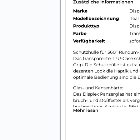
Zusätzliche Informationen
Marke
Disp
Modellbezeichnung
Real
Produkttyp
Disp
Farbe
Tran
Verfügbarkeit
sofo
Schutzhülle für 360° Rundum-
Das transparente TPU-Case sc
Grip. Die Schutzhülle ist extra
dezenten Look die Haptik und 
optimale Bedienung sind die 
Glas- und Kantenhärte:
Das Displex Panzerglas hat ein
bruch-, und stoßfester als ver
hochwertiges Saphirglas (9H), 
Mehr lesen
bruch- und stoßanfälligste Zo
spezialgehärtet, durch eine m
absorbierenden Kante (bei Full
aufwendige Produktionsverfah
gegen Schläge, Stöße und Bru