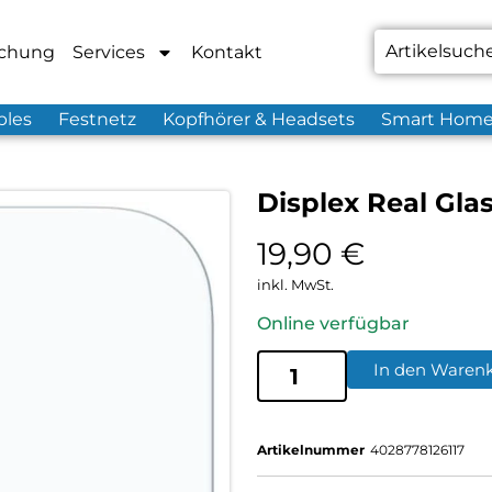
chung
Services
Kontakt
bles
Festnetz
Kopfhörer & Headsets
Smart Hom
Displex Real Gla
19,90
€
inkl. MwSt.
Online verfügbar
In den Waren
Artikelnummer
4028778126117