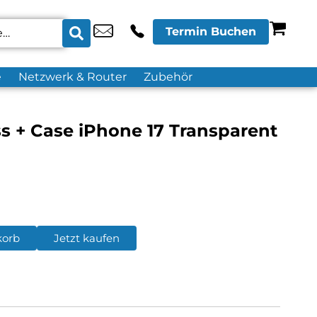
Termin Buchen
e
Netzwerk & Router
Zubehör
ss + Case iPhone 17 Transparent
korb
Jetzt kaufen