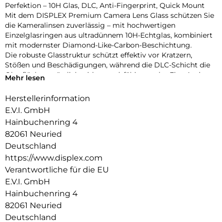
Perfektion – 10H Glas, DLC, Anti-Fingerprint, Quick Mount
Mit dem DISPLEX Premium Camera Lens Glass schützen Sie
die Kameralinsen zuverlässig – mit hochwertigen
Einzelglasringen aus ultradünnem 10H-Echtglas, kombiniert
mit modernster Diamond-Like-Carbon-Beschichtung.
Die robuste Glasstruktur schützt effektiv vor Kratzern,
Stößen und Beschädigungen, während die DLC-Schicht die
Oberfläche zusätzlich widerstandsfähig macht. Eine Anti-
Mehr lesen
Fingerprint-Veredelung reduziert störende Abdrücke und
Schmutz und sorgt für eine dauerhaft klare Optik.
Herstellerinformation
Das randlose Design mit 95% Lichtdurchlässigkeit garantiert
E.V.I. GmbH
brillante, unverfälschte Aufnahmen. Gleichzeitig fügt sich
Hainbuchenring 4
der transparente Acrylglasring elegant in jedes Gerätedesign
82061 Neuried
ein – unabhängig von der Gehäusefarbe.
Dank der Quick Mount Technologie lässt sich der Schutzring
Deutschland
werkzeuglos und präzise aufsetzen – in Sekunden montiert,
https://www.displex.com
rückstandsfrei entfernbar. Die Passform ist exakt auf das die
Verantwortliche für die EU
Kaneralinsen abgestimmt und case-friendly mit gängigen
E.V.I. GmbH
Hüllen.
Hainbuchenring 4
Vorteile auf einen Blick:
10H gehärtetes Echtglas – ultradünn & bruchsicher
82061 Neuried
Premium DLC-Beschichtung für extra Kratzschutz
Deutschland