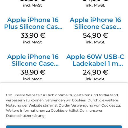
inkl. MwSt.
inkl. MwSt.
Apple iPhone 16
Apple iPhone 16
Plus Silicone Case
Silicone Case
MagSafe Lake
MagSafe Black
33,90
€
54,90
€
Green
inkl. MwSt.
inkl. MwSt.
Apple iPhone 16
Apple 60W USB-C
Silicone Case
Ladekabel 1 m
MagSafe
Weiß
38,90
€
24,90
€
Ultramarine
inkl. MwSt.
inkl. MwSt.
Um unsere Website für Dich optimal zu gestalten und fortlaufend
verbessern zu können, verwenden wir Cookies. Durch die weitere
Nutzung der Website stimmst Du der Verwendung von Cookies zu.
Impressum
Weitere Informationen zu Cookies erhältst Du in unserer
Datenschutzerklärung.
AGB