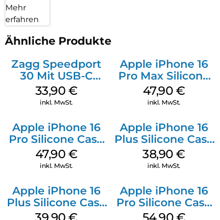
Mehr
erfahren
Ähnliche Produkte
Zagg Speedport
Apple iPhone 16
30 Mit USB-C
Pro Max Silicone
Kabel Weiß
Case MagSafe
33,90
€
47,90
€
Black
inkl. MwSt.
inkl. MwSt.
Apple iPhone 16
Apple iPhone 16
Pro Silicone Case
Plus Silicone Case
MagSafe Denim
MagSafe Denim
47,90
€
38,90
€
inkl. MwSt.
inkl. MwSt.
Apple iPhone 16
Apple iPhone 16
Plus Silicone Case
Pro Silicone Case
MagSafe Plum
MagSafe Black
39,90
€
54,90
€