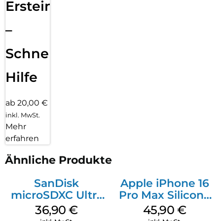
Ersteinrichtung
–
Schnelle
Hilfe
ab 20,00 €
inkl. MwSt.
Mehr
erfahren
Ähnliche Produkte
SanDisk
Apple iPhone 16
microSDXC Ultra
Pro Max Silicone
128 GB + Adapter
Case MagSafe
36,90
€
45,90
€
Mobile
Ultramarine