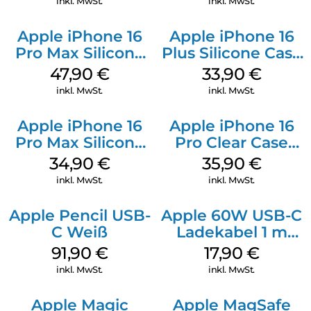
inkl. MwSt.
inkl. MwSt.
Apple iPhone 16
Apple iPhone 16
Pro Max Silicone
Plus Silicone Case
Case MagSafe
MagSafe Lake
47,90
€
33,90
€
Black
Green
inkl. MwSt.
inkl. MwSt.
Apple iPhone 16
Apple iPhone 16
Pro Max Silicone
Pro Clear Case
Case MagSafe
MagSafe
34,90
€
35,90
€
Denim
Transparent
inkl. MwSt.
inkl. MwSt.
Apple Pencil USB-
Apple 60W USB-C
C Weiß
Ladekabel 1 m
Weiß
91,90
€
17,90
€
inkl. MwSt.
inkl. MwSt.
Apple Magic
Apple MagSafe