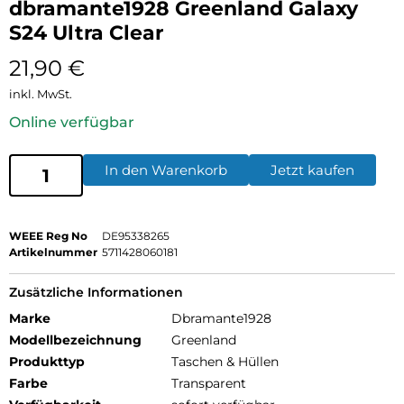
dbramante1928 Greenland Galaxy
S24 Ultra Clear
21,90
€
inkl. MwSt.
Online verfügbar
In den Warenkorb
Jetzt kaufen
WEEE Reg No
DE95338265
Artikelnummer
5711428060181
Zusätzliche Informationen
Marke
Dbramante1928
Modellbezeichnung
Greenland
Produkttyp
Taschen & Hüllen
Farbe
Transparent