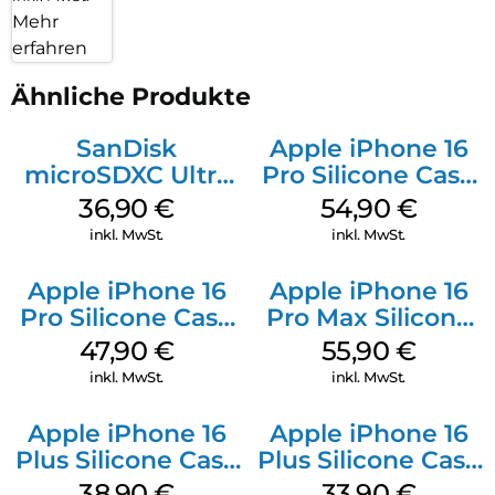
Mehr
erfahren
Ähnliche Produkte
SanDisk
Apple iPhone 16
microSDXC Ultra
Pro Silicone Case
128 GB + Adapter
MagSafe Black
36,90
€
54,90
€
Mobile
inkl. MwSt.
inkl. MwSt.
Apple iPhone 16
Apple iPhone 16
Pro Silicone Case
Pro Max Silicone
MagSafe Denim
Case MagSafe
47,90
€
55,90
€
Stone Gray
inkl. MwSt.
inkl. MwSt.
Apple iPhone 16
Apple iPhone 16
Plus Silicone Case
Plus Silicone Case
MagSafe Denim
MagSafe Lake
38,90
€
33,90
€