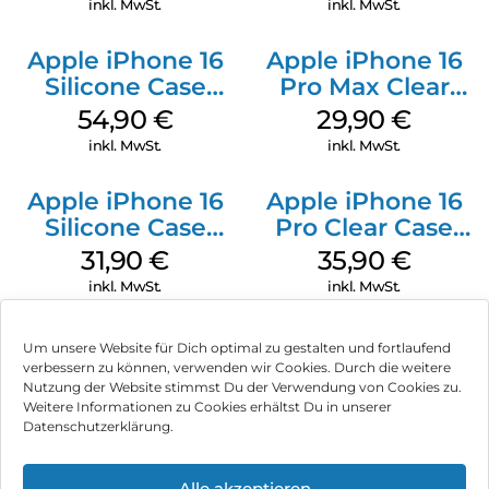
inkl. MwSt.
inkl. MwSt.
Apple iPhone 16
Apple iPhone 16
Silicone Case
Pro Max Clear
MagSafe Lake
Case MagSafe
54,90
€
29,90
€
Green
Transparent
inkl. MwSt.
inkl. MwSt.
Apple iPhone 16
Apple iPhone 16
Silicone Case
Pro Clear Case
MagSafe Fuchsia
MagSafe
31,90
€
35,90
€
Transparent
inkl. MwSt.
inkl. MwSt.
Um unsere Website für Dich optimal zu gestalten und fortlaufend
verbessern zu können, verwenden wir Cookies. Durch die weitere
Nutzung der Website stimmst Du der Verwendung von Cookies zu.
Impressum
Weitere Informationen zu Cookies erhältst Du in unserer
Datenschutzerklärung.
AGB
Datenschutz
Alle akzeptieren