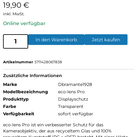
19,90
€
inkl. MwSt.
Online verfügbar
In den Warenkorb
Jetzt kaufen
Artikelnummer
5711428067838
Zusätzliche Informationen
Marke
Dbramante1928
Modellbezeichnung
eco-lens Pro
Produkttyp
Displayschutz
Farbe
Transparent
Verfügbarkeit
sofort verfügbar
eco-lens Pro ist ein verbesserter Schutz für das
Kameraobjektiv, der aus recyceltem Glas und 100%
recyceltem Kunststoff (PC + rPET) besteht. Mit einer Härte