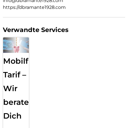
info@dbramante1928.com
https://dbramante1928.com
Verwandte Services
Mobilfunk
Tarif –
Wir
beraten
Dich