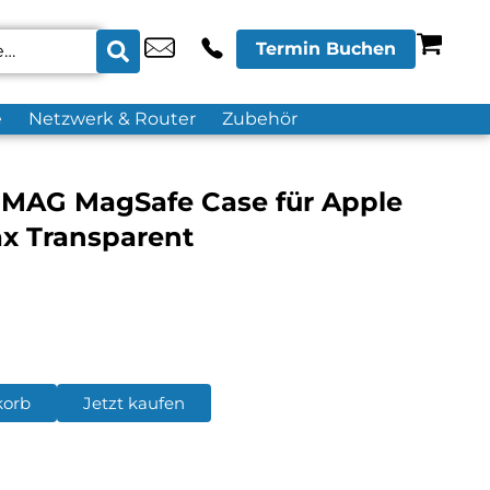
Termin Buchen
e
Netzwerk & Router
Zubehör
N MAG MagSafe Case für Apple
ax Transparent
korb
Jetzt kaufen