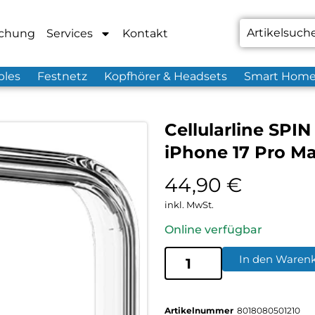
chung
Services
Kontakt
bles
Festnetz
Kopfhörer & Headsets
Smart Hom
Cellularline SPI
iPhone 17 Pro M
44,90
€
inkl. MwSt.
Online verfügbar
In den Waren
Artikelnummer
8018080501210