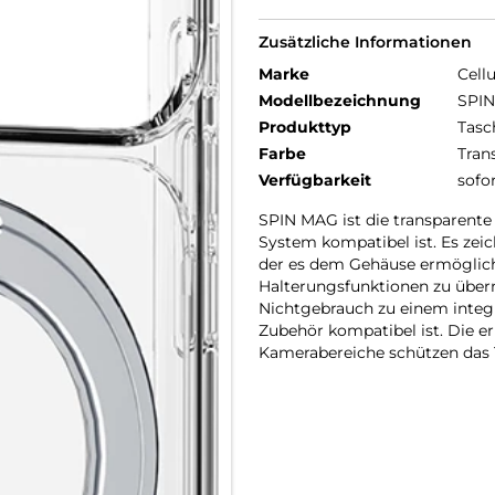
Zusätzliche Informationen
Marke
Cellu
Modellbezeichnung
SPIN
Produkttyp
Tasc
Farbe
Tran
Verfügbarkeit
sofo
SPIN MAG ist die transparent
System kompatibel ist. Es zei
der es dem Gehäuse ermöglich
Halterungsfunktionen zu übern
Nichtgebrauch zu einem integr
Zubehör kompatibel ist. Die e
Kamerabereiche schützen das T