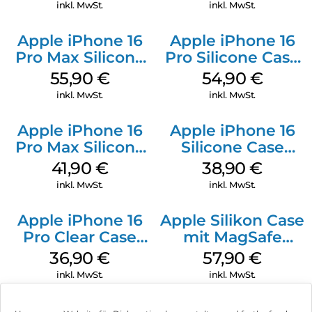
Gray
inkl. MwSt.
inkl. MwSt.
Apple iPhone 16
Apple iPhone 16
Pro Max Silicone
Pro Silicone Case
Case MagSafe
MagSafe Black
55,90
€
54,90
€
Stone Gray
inkl. MwSt.
inkl. MwSt.
Apple iPhone 16
Apple iPhone 16
Pro Max Silicone
Silicone Case
Case MagSafe
MagSafe
41,90
€
38,90
€
Ultramarine
Ultramarine
inkl. MwSt.
inkl. MwSt.
Apple iPhone 16
Apple Silikon Case
Pro Clear Case
mit MagSafe
MagSafe
iPhone 14 Pro
36,90
€
57,90
€
Transparent
(PRODUCT)RED
inkl. MwSt.
inkl. MwSt.