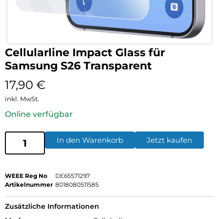
Cellularline Impact Glass für
Samsung S26 Transparent
17,90
€
inkl. MwSt.
Online verfügbar
In den Warenkorb
Jetzt kaufen
WEEE Reg No
DE65571297
Artikelnummer
8018080511585
Zusätzliche Informationen