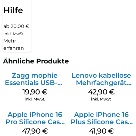
Hilfe
ab 20,00 €
inkl. MwSt.
Mehr
erfahren
Ähnliche Produkte
Zagg mophie
Lenovo kabellose
Essentials USB-C-
Mehrfachgerät
20W Charger PD
Luna Grey
19,90
€
42,90
€
Weiß
inkl. MwSt.
inkl. MwSt.
Apple iPhone 16
Apple iPhone 16
Pro Silicone Case
Plus Silicone Case
MagSafe Denim
MagSafe Stone
47,90
€
41,90
€