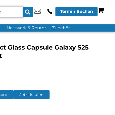
Termin Buchen
e
Netzwerk & Router
Zubehör
act Glass Capsule Galaxy S25
t
korb
Jetzt kaufen