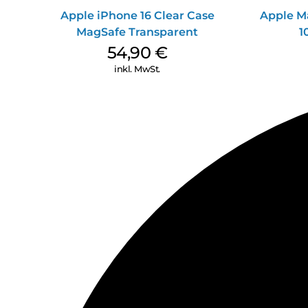
Apple iPhone 16 Clear Case
Apple M
MagSafe Transparent
1
54,90
€
inkl. MwSt.