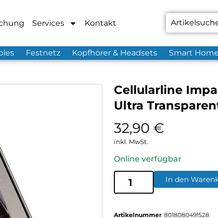
chung
Services
Kontakt
bles
Festnetz
Kopfhörer & Headsets
Smart Hom
Cellularline Imp
Ultra Transparen
32,90
€
inkl. MwSt.
Online verfügbar
In den Waren
Artikelnummer
8018080491528