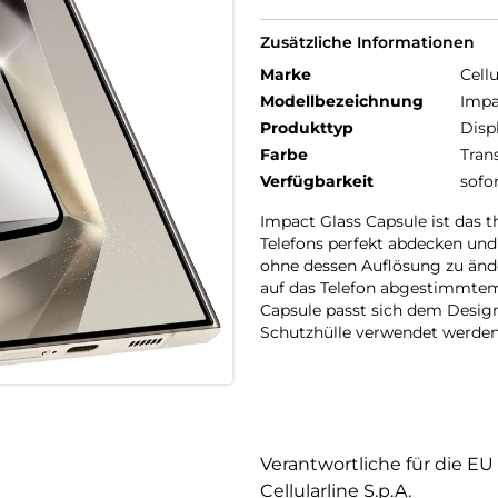
Zusätzliche Informationen
Marke
Cellu
Modellbezeichnung
Impa
Produkttyp
Disp
Farbe
Tran
Verfügbarkeit
sofo
Impact Glass Capsule ist das 
Telefons perfekt abdecken und 
ohne dessen Auflösung zu ände
auf das Telefon abgestimmte
Capsule passt sich dem Desig
Schutzhülle verwendet werden
Verantwortliche für die EU
Cellularline S.p.A.