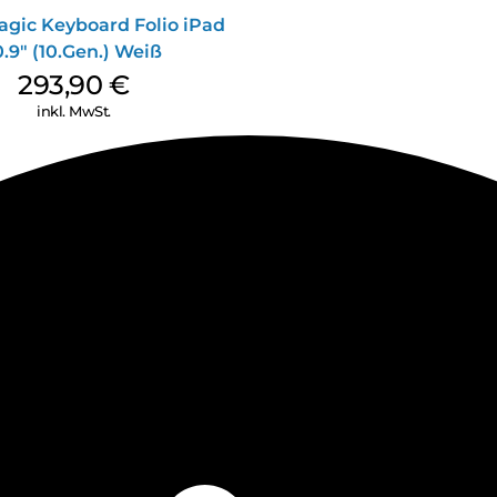
agic Keyboard Folio iPad
0.9″ (10.Gen.) Weiß
293,90
€
inkl. MwSt.