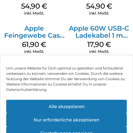
MagSafe
MagSafe Black
54,90
€
54,90
€
Transparent
inkl. MwSt.
inkl. MwSt.
Apple
Apple 60W USB-C
Feingewebe Case
Ladekabel 1 m
iPhone 15 Pro
Weiß
61,90
€
17,90
€
MagSafe Schwarz
inkl. MwSt.
inkl. MwSt.
Um unsere Website für Dich optimal zu gestalten und fortlaufend
verbessern zu können, verwenden wir Cookies. Durch die weitere
Nutzung der Website stimmst Du der Verwendung von Cookies zu.
Impressum
Weitere Informationen zu Cookies erhältst Du in unserer
Datenschutzerklärung.
AGB
Datenschutz
Alle akzeptieren
Können wir Dir behilflich sein?
Vertrag widerrufen
Nur erforderliche akzeptieren
Hinweis zur Batterieentsorgung