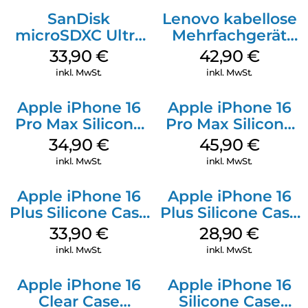
SanDisk
Lenovo kabellose
microSDXC Ultra
Mehrfachgerät
128 GB + Adapter
Luna Grey
33,90
€
42,90
€
Mobile
inkl. MwSt.
inkl. MwSt.
Apple iPhone 16
Apple iPhone 16
Pro Max Silicone
Pro Max Silicone
Case MagSafe
Case MagSafe
34,90
€
45,90
€
Denim
Ultramarine
inkl. MwSt.
inkl. MwSt.
Apple iPhone 16
Apple iPhone 16
Plus Silicone Case
Plus Silicone Case
MagSafe Lake
MagSafe Black
33,90
€
28,90
€
Green
inkl. MwSt.
inkl. MwSt.
Apple iPhone 16
Apple iPhone 16
Clear Case
Silicone Case