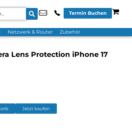
Termin Buchen
e
Netzwerk & Router
Zubehör
era Lens Protection iPhone 17
korb
Jetzt kaufen