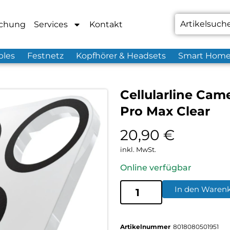
chung
Services
Kontakt
bles
Festnetz
Kopfhörer & Headsets
Smart Hom
Cellularline Cam
Pro Max Clear
20,90
€
inkl. MwSt.
Online verfügbar
In den Waren
Artikelnummer
8018080501951