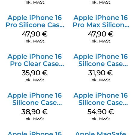
Gray
inkl. MwSt.
inkl. MwSt.
Apple iPhone 16
Apple iPhone 16
Pro Silicone Case
Pro Max Silicone
MagSafe Denim
Case MagSafe
47,90
€
47,90
€
Black
inkl. MwSt.
inkl. MwSt.
Apple iPhone 16
Apple iPhone 16
Pro Clear Case
Silicone Case
MagSafe
MagSafe Fuchsia
35,90
€
31,90
€
Transparent
inkl. MwSt.
inkl. MwSt.
Apple iPhone 16
Apple iPhone 16
Silicone Case
Silicone Case
MagSafe
MagSafe Black
38,90
€
54,90
€
Ultramarine
inkl. MwSt.
inkl. MwSt.
Apple iPhone 16
Apple MagSafe