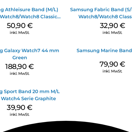
 Athleisure Band (M/L)
Samsung Fabric Band (S/
 Watch8/Watch8 Classic
Watch8/Watch8 Class
Green
50,90
€
32,90
€
inkl. MwSt.
inkl. MwSt.
g Galaxy Watch7 44 mm
Samsung Marine Band
Green
79,90
€
188,90
€
inkl. MwSt.
inkl. MwSt.
 Sport Band 20 mm M/L
 Watch4 Serie Graphite
39,90
€
inkl. MwSt.