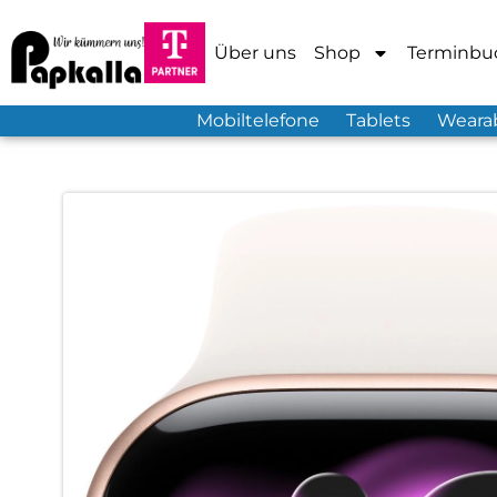
Über uns
Shop
Terminbu
Mobiltelefone
Tablets
Weara