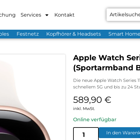
chung
Services
Kontakt
bles
Festnetz
Kopfhörer & Headsets
Smart Hom
Apple Watch Seri
(Sportarmband B
Die neue Apple Watch Series 1
schnellem 5G und bis zu 24 Stu
589,90
€
inkl. MwSt.
Online verfügbar
In den Waren