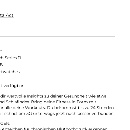
ta Act
e
h Series 11
GB
twatches
rt verfügbar
 dir wertvolle Insights zu deiner Gesundheit wie etwa
d Schlafindex. Bring deine Fitness in Form mit
für alle deine Workouts. Du bekommst bis zu 24 Stunden
 mit schnellem 5G unterwegs jetzt noch besser verbunden.
GEN.
nn Anzeichen für chronischen Bluthochdruck erkennen