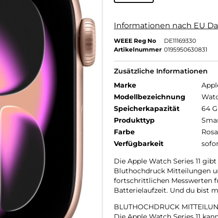
Informationen nach EU Da
WEEE Reg No
DE11169330
Artikelnummer
0195950630831
Zusätzliche Informationen
Marke
Appl
Modellbezeichnung
Watc
Speicherkapazität
64 
Produkttyp
Smar
Farbe
Rosa
Verfügbarkeit
sofo
Die Apple Watch Series 11 gibt
Bluthochdruck Mitteilungen un
fortschrittlichen Messwerten 
Batterielaufzeit. Und du bist
BLUTHOCHDRUCK MITTEILUN
Die Apple Watch Series 11 ka