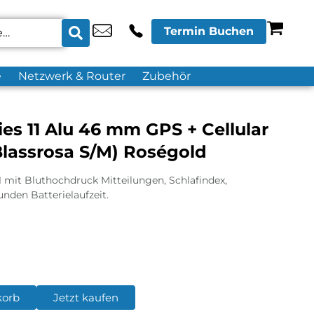
Termin Buchen
e
Netzwerk & Router
Zubehör
es 11 Alu 46 mm GPS + Cellular
lassrosa S/M) Roségold
1 mit Bluthochdruck Mitteilungen, Schlafindex,
nden Batterielaufzeit.
korb
Jetzt kaufen