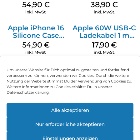
MagSafe Black
MagSafe
54,90
€
38,90
€
Ultramarine
inkl. MwSt.
inkl. MwSt.
Apple iPhone 16
Apple 60W USB-C
Silicone Case
Ladekabel 1 m
MagSafe Lake
Weiß
54,90
€
17,90
€
Green
inkl. MwSt.
inkl. MwSt.
Um unsere Website für Dich optimal zu gestalten und fortlaufend
verbessern zu können, verwenden wir Cookies. Durch die weitere
Nutzung der Website stimmst Du der Verwendung von Cookies zu.
Impressum
Weitere Informationen zu Cookies erhältst Du in unserer
Datenschutzerklärung.
AGB
Datenschutz
Alle akzeptieren
Vertrag widerrufen
Nur erforderliche akzeptieren
Hinweis zur Batterieentsorgung
Einstellungen anzeigen