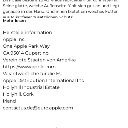
Das Case besteht zu 45 % aus recyceltem Silikon­material.
Seine glatte, weiche Außenseite fühlt sich gut an und liegt
genauso in der Hand. Und innen bietet ein weiches Futter
aus Mikrofaser zusätzlichen Schutz.
Mehr lesen
Dieses Case funktioniert nahtlos mit der Kamera­steuerung.
Herstellerinformation
Es kommt mit Saphirglas mit einer leitenden Schicht, die die
Bewegungen deines Fingers zur Kamerasteuerung
Apple Inc.
überträgt.
One Apple Park Way
CA 95014 Cupertino
Mit integrierten Magneten, die sich perfekt am iPhone 17 Pro
ausrichten, hält das Case ganz einfach und sorgt für
Vereinigte Staaten von Amerika
schnelleres kabel­loses Laden. Lass dein iPhone beim Laden
https://www.apple.com
einfach im Case und docke dein MagSafe Ladegerät an oder
Verantwortliche für die EU
leg es auf dein Qi2 25W oder Qi zertifiziertes Ladegerät.
Apple Distribution International Ltd
Wie jedes von Apple entwickelte Case durchläuft es im Laufe
Hollyhill Industrial Estate
des Design‑ und Fertigungs­prozesses Tausende von
Hollyhill, Cork
Teststunden. Deshalb sieht es nicht nur großartig aus,
Irland
sondern ist auch dafür gemacht, dein iPhone vor Kratzern
contactus.de@euro.apple.com
und bei Stürzen zu schützen.