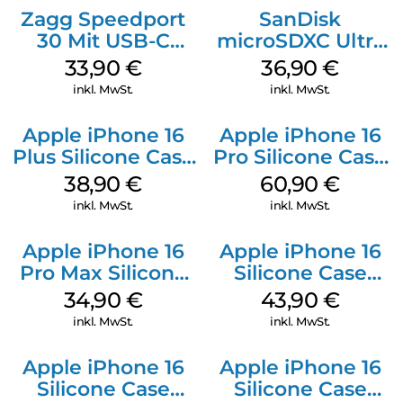
Zagg Speedport
SanDisk
30 Mit USB-C
microSDXC Ultra
Kabel Weiß
128 GB + Adapter
33,90
€
36,90
€
Mobile
inkl. MwSt.
inkl. MwSt.
Apple iPhone 16
Apple iPhone 16
Plus Silicone Case
Pro Silicone Case
MagSafe Denim
MagSafe Stone
38,90
€
60,90
€
Gray
inkl. MwSt.
inkl. MwSt.
Apple iPhone 16
Apple iPhone 16
Pro Max Silicone
Silicone Case
Case MagSafe
MagSafe Plum
34,90
€
43,90
€
Denim
inkl. MwSt.
inkl. MwSt.
Apple iPhone 16
Apple iPhone 16
Silicone Case
Silicone Case