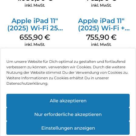
Pink
Silber
inkl. MwSt.
inkl. MwSt.
Apple iPad 11″
Apple iPad 11″
(2025) Wi-Fi 256
(2025) Wi-Fi +
GB Silber
Cellular 256 GB
655,90
€
755,90
€
Pink
inkl. MwSt.
inkl. MwSt.
Um unsere Website für Dich optimal zu gestalten und fortlaufend
verbessern zu können, verwenden wir Cookies. Durch die weitere
Nutzung der Website stimmst Du der Verwendung von Cookies zu.
Impressum
Weitere Informationen zu Cookies erhältst Du in unserer
Datenschutzerklärung.
AGB
Datenschutz
Alle akzeptieren
Können wir Dir behilflich sein?
Vertrag widerrufen
Nur erforderliche akzeptieren
Hinweis zur Batterieentsorgung
Einstellungen anzeigen
Newsletter