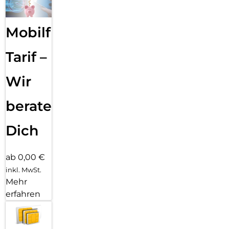
men­fassen, deine Texte Korrektur lesen oder in unterschied­
liche Versio­nen um­schreiben, bis der Ton perfekt passt.
Mit dem Bereinigen Tool in der Fotos App ent­fernst du
Mobilfunk
einfach das, was dich in deinen Fotos stört. Apple
Intelligence identi­fiziert Hinter­grund­objekte, die du mit
einem Finger­tipp löschen kannst. Für eine perfekte Auf­
Tarif –
nahme, ohne das eigent­liche Motiv zu ver­än­dern.
Wir
beraten
Dich
ab 0,00 €
inkl. MwSt.
Mehr
erfahren