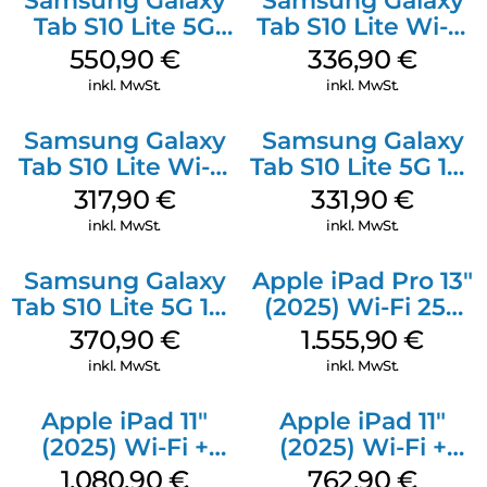
Samsung Galaxy
Samsung Galaxy
Tab S10 Lite 5G
Tab S10 Lite Wi-Fi
256 GB Gray
128 GB Silver
550,90
€
336,90
€
inkl. MwSt.
inkl. MwSt.
Samsung Galaxy
Samsung Galaxy
Tab S10 Lite Wi-Fi
Tab S10 Lite 5G 128
128 GB Gray
GB Gray
317,90
€
331,90
€
inkl. MwSt.
inkl. MwSt.
Samsung Galaxy
Apple iPad Pro 13″
Tab S10 Lite 5G 128
(2025) Wi-Fi 256
GB Silver
GB Standardglas
370,90
€
1.555,90
€
Space Schwarz
inkl. MwSt.
inkl. MwSt.
Apple iPad 11″
Apple iPad 11″
(2025) Wi-Fi +
(2025) Wi-Fi +
Cellular 512 GB
Cellular 256 GB
1.080,90
€
762,90
€