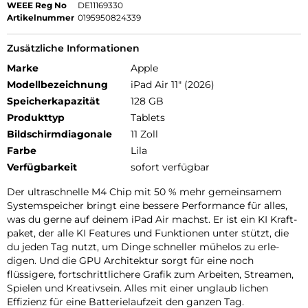
WEEE Reg No
DE11169330
Artikelnummer
0195950824339
Zusätzliche Informationen
Marke
Apple
Modellbezeichnung
iPad Air 11" (2026)
Speicherkapazität
128 GB
Produkttyp
Tablets
Bildschirmdiagonale
11 Zoll
Farbe
Lila
Verfügbarkeit
sofort verfügbar
Der ultra­schnelle M4 Chip mit 50 % mehr gemein­samem
Systemspeicher bringt eine bessere Per­for­mance für alles,
was du gerne auf deinem iPad Air machst. Er ist ein KI Kraft­
paket, der alle KI Features und Funk­tionen unter stützt, die
du jeden Tag nutzt, um Dinge schneller mühelos zu erle­
digen. Und die GPU Archi­tektur sorgt für eine noch
flüssigere, fort­schritt­lichere Grafik zum Arbeiten, Streamen,
Spielen und Kreativ­sein. Alles mit einer unglaub lichen
Effizienz für eine Batterie­laufzeit den ganzen Tag.