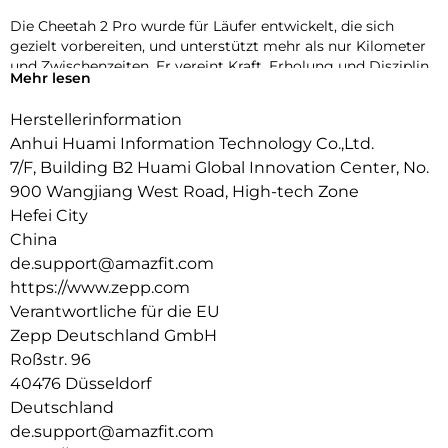
Die Cheetah 2 Pro wurde für Läufer entwickelt, die sich
gezielt vorbereiten, und unterstützt mehr als nur Kilometer
und Zwischenzeiten. Er vereint Kraft, Erholung und Disziplin,
Mehr lesen
die die Leistungsfähigkeit steigern.
Herstellerinformation
Titanfestigkeit. Strukturelle Leichtigkeit.
Das Design wurde auf raffinierte Leistungsfähigkeit und
Anhui Huami Information Technology Co.,Ltd.
strukturelle Leichtigkeit ausgelegt und verzichtet auf
7/F, Building B2 Huami Global Innovation Center, No.
überflüssiges Material, sodass jedes Element
900 Wangjiang West Road, High-tech Zone
Geschwindigkeit, Kraft und Effizienz fördert. Der Cheetah 2
Hefei City
Pro wurde für die langfristige Vorbereitung entwickelt und
China
sorgt für Klarheit in jeder Trainingsphase, damit Sie
Anstrengung, Erholung und Fortschritt sicher aufeinander
de.support@amazfit.com
abstimmen können.
https://www.zepp.com
Verantwortliche für die EU
Zielorientiertes Training.
Strukturierte Trainingspläne begleiten jede Phase Ihres
Zepp Deutschland GmbH
Trainingszyklus. Von Halbmarathons über Intervall-Läufe bis
Roßstr. 96
hin zu integriertem Krafttraining – jede Einheit hilft Ihnen,
40476 Düsseldorf
Ausdauer, Kraft und Regeneration in Einklang zu bringen und
Deutschland
gleichzeitig Ihre Trainingsstrategie langfristig zielgerichteter
de.support@amazfit.com
und bewusster zu gestalten.