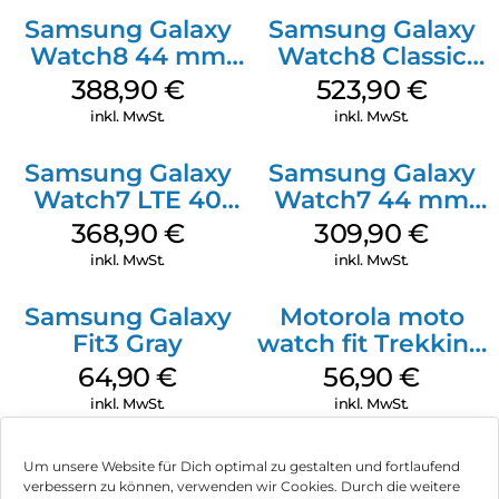
Samsung Galaxy
Samsung Galaxy
Watch8 44 mm
Watch8 Classic
Graphite
Black
388,90
€
523,90
€
inkl. MwSt.
inkl. MwSt.
Samsung Galaxy
Samsung Galaxy
Watch7 LTE 40
Watch7 44 mm
mm Cream
Silver
368,90
€
309,90
€
inkl. MwSt.
inkl. MwSt.
Samsung Galaxy
Motorola moto
Fit3 Gray
watch fit Trekking
Green
64,90
€
56,90
€
inkl. MwSt.
inkl. MwSt.
Um unsere Website für Dich optimal zu gestalten und fortlaufend
verbessern zu können, verwenden wir Cookies. Durch die weitere