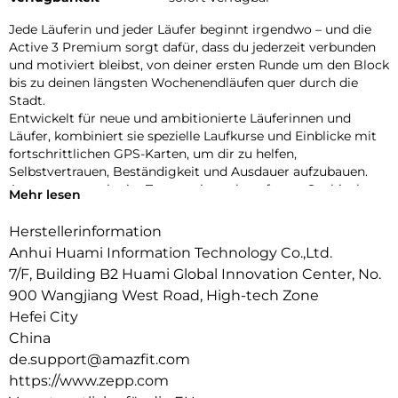
Jede Läuferin und jeder Läufer beginnt irgendwo – und die
Active 3 Premium sorgt dafür, dass du jederzeit verbunden
und motiviert bleibst, von deiner ersten Runde um den Block
bis zu deinen längsten Wochenendläufen quer durch die
Stadt.
Entwickelt für neue und ambitionierte Läuferinnen und
Läufer, kombiniert sie spezielle Laufkurse und Einblicke mit
fortschrittlichen GPS-Karten, um dir zu helfen,
Selbstvertrauen, Beständigkeit und Ausdauer aufzubauen.
Ausgestattet mit vier Tasten, einem kratzfesten Saphirglas-
Mehr lesen
Display und einem brillanten 1,32″-AMOLED-Bildschirm, das
selbst bei intensiver Sonneneinstrahlung gut ablesbar ist,
Herstellerinformation
bietet dir die Active 3 Premium bei jedem Lauf volle
Anhui Huami Information Technology Co.,Ltd.
Kontrolle und beste Sicht – von Läufen im Morgengrauen bis
7/F, Building B2 Huami Global Innovation Center, No.
zu Runs durch die Innenstadt.
900 Wangjiang West Road, High-tech Zone
Klüger Trainieren, Kraftvoller Laufen:
Bringe dein Lauftraining auf das nächste Level – mit
Hefei City
wissenschaftlich fundierten Trainingsplänen vom Einsteiger-
China
bis zum Marathon-Niveau. Mit sofort startklaren Workouts
de.support@amazfit.com
wie Aerobic Endurance Foundation, Fartlek-Läufen und Core-
https://www.zepp.com
Einheiten hilft dir die Active 3, deinen Zielen jeden Tag ein