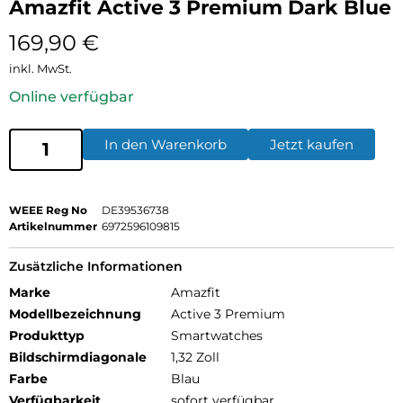
Amazfit Active 3 Premium Dark Blue
169,90
€
inkl. MwSt.
Online verfügbar
In den Warenkorb
Jetzt kaufen
WEEE Reg No
DE39536738
Artikelnummer
6972596109815
Zusätzliche Informationen
Marke
Amazfit
Modellbezeichnung
Active 3 Premium
Produkttyp
Smartwatches
Bildschirmdiagonale
1,32 Zoll
Farbe
Blau
Verfügbarkeit
sofort verfügbar