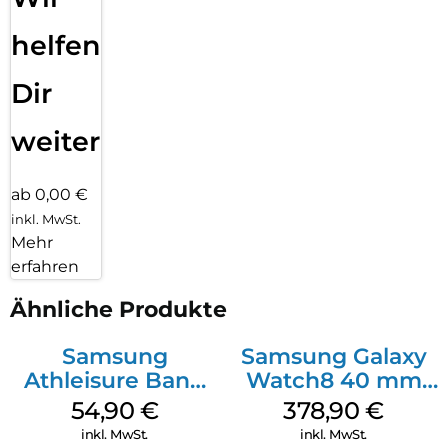
helfen
Dir
weiter
ab 0,00 €
inkl. MwSt.
Mehr
erfahren
Ähnliche Produkte
Samsung
Samsung Galaxy
Athleisure Band
Watch8 40 mm
(S/M) Galaxy
Graphite
54,90
€
378,90
€
Watch8/Watch8
inkl. MwSt.
inkl. MwSt.