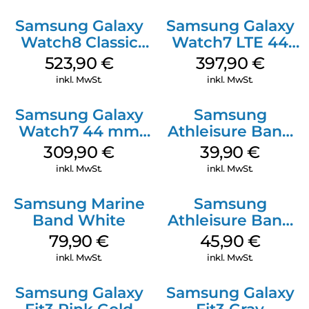
Classic Graphite
Samsung Galaxy
Samsung Galaxy
Watch8 Classic
Watch7 LTE 44
White
mm Green
523,90
€
397,90
€
inkl. MwSt.
inkl. MwSt.
Samsung Galaxy
Samsung
Watch7 44 mm
Athleisure Band
Silver
M/L Galaxy
309,90
€
39,90
€
Watch7 Silver
inkl. MwSt.
inkl. MwSt.
Samsung Marine
Samsung
Band White
Athleisure Band
S/M Galaxy
79,90
€
45,90
€
Watch7 Cream
inkl. MwSt.
inkl. MwSt.
Samsung Galaxy
Samsung Galaxy