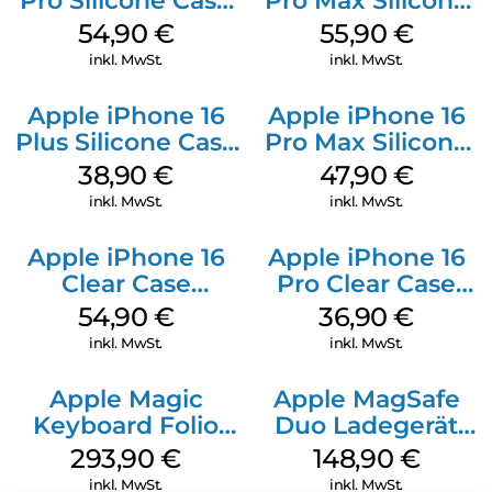
Pro Silicone Case
Pro Max Silicone
MagSafe Black
Case MagSafe
54,90
€
55,90
€
Stone Gray
inkl. MwSt.
inkl. MwSt.
Apple iPhone 16
Apple iPhone 16
Plus Silicone Case
Pro Max Silicone
MagSafe Denim
Case MagSafe
38,90
€
47,90
€
Black
inkl. MwSt.
inkl. MwSt.
Apple iPhone 16
Apple iPhone 16
Clear Case
Pro Clear Case
MagSafe
MagSafe
54,90
€
36,90
€
Transparent
Transparent
inkl. MwSt.
inkl. MwSt.
Apple Magic
Apple MagSafe
Keyboard Folio
Duo Ladegerät
iPad 10.9″ (10.Gen.)
Weiß
293,90
€
148,90
€
Weiß
inkl. MwSt.
inkl. MwSt.