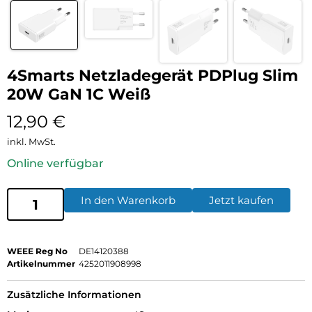
4Smarts Netzladegerät PDPlug Slim
20W GaN 1C Weiß
12,90
€
inkl. MwSt.
Online verfügbar
In den Warenkorb
Jetzt kaufen
WEEE Reg No
DE14120388
Artikelnummer
4252011908998
Zusätzliche Informationen