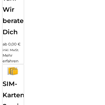
Unser Engagement für Innovation und Kundenzufriedenheit
zeigt sich nicht nur in der schlanken, platzsparenden
Wir
Konstruktion, sondern auch in einem attraktiven Preis.
Dieses Update bietet dir die gleiche zuverlässige Leistung
beraten
und Schnellladetechnologie, die du von 4smarts gewohnt
bist. Ein perfekter Zeitpunkt, um in ein qualitativ
hochwertiges Ladegerät zu investieren, das sowohl deinen
Dich
Anforderungen als auch deinem Budget gerecht wird.
ab 0,00 €
inkl. MwSt.
Mehr
erfahren
SIM-
Karten