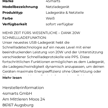
Marke
4Smarts
Modellbezeichnung
Netzladegerät
Produkttyp
Ladegeräte & Netzteile
Farbe
Weiß
Verfügbarkeit
sofort verfügbar
MEHR ZEIT FÜRS WESENTLICHE – DANK 20W
SCHNELLLADEFUNKTION:
Unser neuestes USB-Ladegerät hebt die
Schnellladetechnologie auf ein neues Level mit einer
beeindruckenden Leistung von 20W und der Unterstützung
verschiedener Schnellladeprotokolle wie PPS. Diese
fortschrittlichen Funktionen ermöglichen es dem Ladegerät,
die Ladegeschwindigkeit dynamisch anzupassen, um deinen
Geräten maximale Energieeffizienz ohne Überhitzung oder
Überladung zu bieten. Egal ob Smartphone, Tablet oder
Mehr lesen
andere kompatible Geräte – blitzschnelles Aufladen wird
deine Wartezeiten drastisch verkürzen und dir mehr Zeit für
Herstellerinformation
das Wesentliche lassen. Ein unverzichtbarer Begleiter für
4smarts GmbH
alle, die Technologie auf Spitzenniveau erwarten.
Am Mittleren Moos 24
MODERNES DESIGN TRIFFT MODERNEN LIFESTYLE:
86167 Augsburg