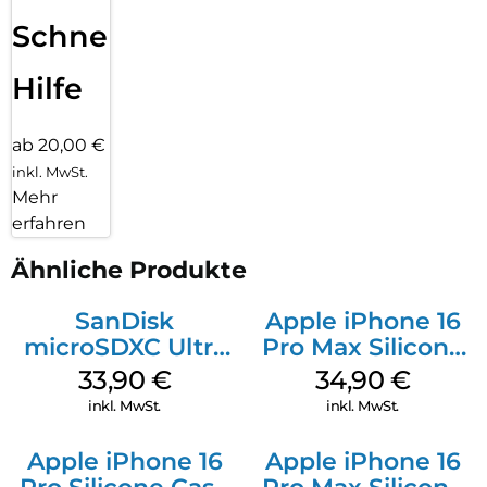
Schnelle
Hilfe
ab 20,00 €
inkl. MwSt.
Mehr
erfahren
Ähnliche Produkte
SanDisk
Apple iPhone 16
microSDXC Ultra
Pro Max Silicone
128 GB + Adapter
Case MagSafe
33,90
€
34,90
€
Mobile
Denim
inkl. MwSt.
inkl. MwSt.
Apple iPhone 16
Apple iPhone 16