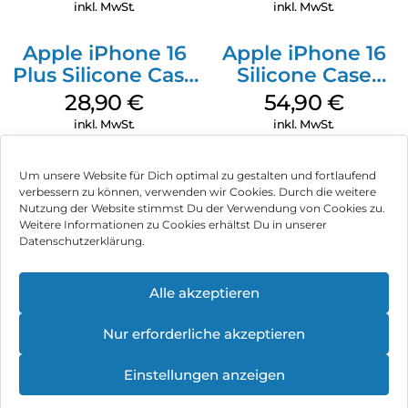
Transparent
Transparent
inkl. MwSt.
inkl. MwSt.
Apple iPhone 16
Apple iPhone 16
Plus Silicone Case
Silicone Case
MagSafe Black
MagSafe Black
28,90
€
54,90
€
inkl. MwSt.
inkl. MwSt.
Um unsere Website für Dich optimal zu gestalten und fortlaufend
verbessern zu können, verwenden wir Cookies. Durch die weitere
Nutzung der Website stimmst Du der Verwendung von Cookies zu.
Impressum
Weitere Informationen zu Cookies erhältst Du in unserer
Datenschutzerklärung.
AGB
Datenschutz
Alle akzeptieren
Vertrag widerrufen
Nur erforderliche akzeptieren
Hinweis zur Batterieentsorgung
Einstellungen anzeigen
Newsletter