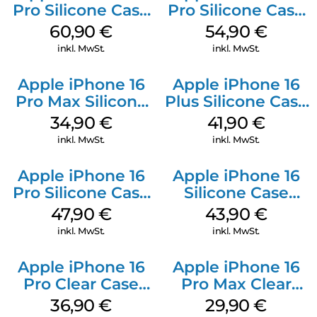
Pro Silicone Case
Pro Silicone Case
MagSafe Stone
MagSafe Black
60,90
€
54,90
€
Gray
inkl. MwSt.
inkl. MwSt.
Apple iPhone 16
Apple iPhone 16
Pro Max Silicone
Plus Silicone Case
Case MagSafe
MagSafe Stone
34,90
€
41,90
€
Denim
Gray
inkl. MwSt.
inkl. MwSt.
Apple iPhone 16
Apple iPhone 16
Pro Silicone Case
Silicone Case
MagSafe Denim
MagSafe Plum
47,90
€
43,90
€
inkl. MwSt.
inkl. MwSt.
Apple iPhone 16
Apple iPhone 16
Pro Clear Case
Pro Max Clear
MagSafe
Case MagSafe
36,90
€
29,90
€