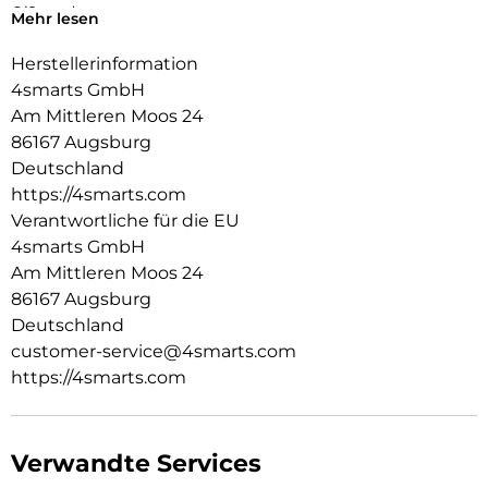
Qi2 ready
Mehr lesen
Qi2 ready und kabellose Ladefunktion? Selbstverständlich.
Der integrierte Magnetring ermöglicht nahtloses Andocken
Herstellerinformation
von Zubehör und Ladegeräten.
4smarts GmbH
Griffige Anti-Rutsch-Kanten
Am Mittleren Moos 24
Die griffigen Anti-Rutsch-Kanten sorgen für sicheren Halt im
86167 Augsburg
Alltag, ohne das schlanke Format des Galaxy S26+ zu
beeinträchtigen.
Deutschland
Transparent-matte Rückseite mit strukturierter Optik
https://4smarts.com
Die transparente Rückseite mit markanter Riffelstruktur
Verantwortliche für die EU
verleiht dem Case einen modernen, technischen Stil, der
4smarts GmbH
nicht nur optisch beeindruckt, sondern sich auch
Am Mittleren Moos 24
hervorragend anfühlt.
86167 Augsburg
Deutschland
customer-service@4smarts.com
https://4smarts.com
Verwandte Services