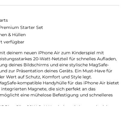
arts
 Premium Starter Set
hen & Hüllen
rt verfügbar
it deinem neuen iPhone Air zum Kinderspiel mit
leistungsstarkes 20-Watt-Netzteil für schnelles Aufladen,
ng deines Bildschirms und eine stylische MagSafe-
nd zur Präsentation deines Geräts. Ein Must-Have für
er Wert auf Schutz, Komfort und Style legt.
agSafe-kompatible Handyhülle für das iPhone Air bietet
integrierten Magnete, die sich perfekt an das
möglicht eine mühelose Befestigung und schnelleres
m PDPlug Slim 20W GaN Netzladegerät kannst du dein
effizient aufladen. Dank des USB-C Ports mit Power
u 20 Watt Ladeleistung bestens versorgt.
 den ultimativen Rundumschutz mit unserer Kombination
-Hülle. Das 9H-Schutzglas schützt das Display deines