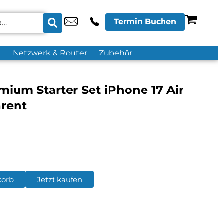
Termin Buchen
e
Netzwerk & Router
Zubehör
mium Starter Set iPhone 17 Air
rent
korb
Jetzt kaufen