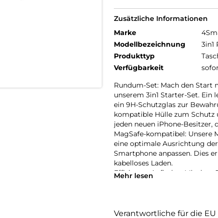
Zusätzliche Informationen
Marke
4Sm
Modellbezeichnung
3in1
Produkttyp
Tasc
Verfügbarkeit
sofo
Rundum-Set: Mach den Start m
unserem 3in1 Starter-Set. Ein 
ein 9H-Schutzglas zur Bewahru
kompatible Hülle zum Schutz u
jeden neuen iPhone-Besitzer, d
MagSafe-kompatibel: Unsere M
eine optimale Ausrichtung der 
Smartphone anpassen. Dies er
kabelloses Laden.
Effizientes Aufladen: Mit de
Mehr lesen
neues iPhone Air schnell und 
Delivery 3.0 bist du mit bis z
Vollständiger Schutz: Erlebe
aus 9H-Schutzglas und MagSafe
Verantwortliche für die EU