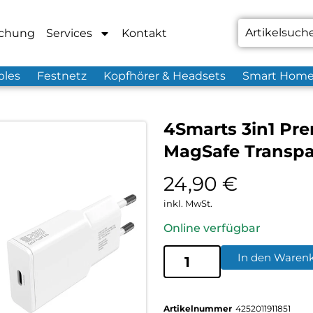
chung
Services
Kontakt
bles
Festnetz
Kopfhörer & Headsets
Smart Hom
4Smarts 3in1 Pre
MagSafe Transpa
24,90
€
inkl. MwSt.
Online verfügbar
In den Waren
Artikelnummer
4252011911851