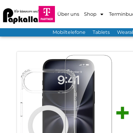
Über uns
Shop
Terminbu
Mobiltelefone
Tablets
Weara