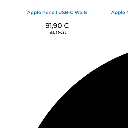
Apple Pencil USB-C Weiß
Apple 
91,90
€
inkl. MwSt.