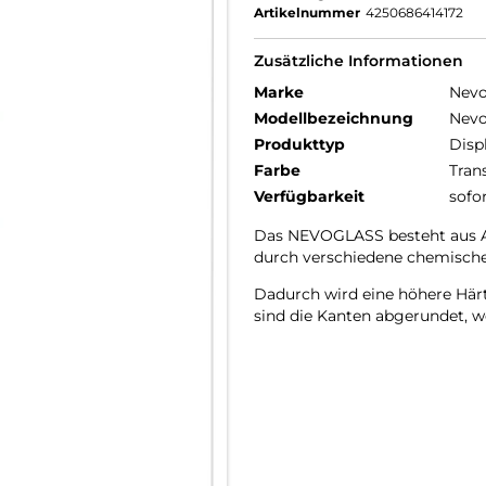
Artikelnummer
4250686414172
Zusätzliche Informationen
Marke
Nev
Modellbezeichnung
Nevo
Produkttyp
Disp
Farbe
Tran
Verfügbarkeit
sofo
Das NEVOGLASS besteht aus AG
durch verschiedene chemische
Dadurch wird eine höhere Härte
sind die Kanten abgerundet, wo