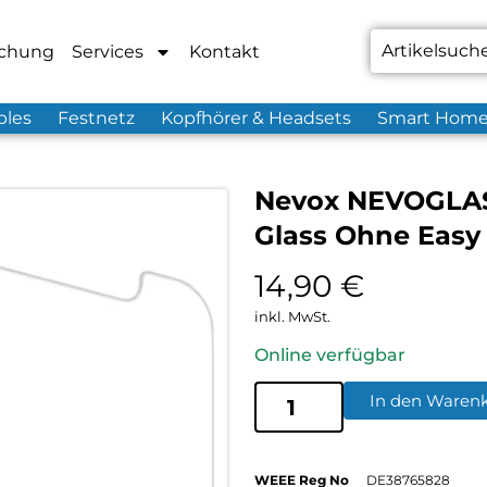
chung
Services
Kontakt
bles
Festnetz
Kopfhörer & Headsets
Smart Hom
Nevox NEVOGLASS
Glass Ohne Easy
14,90
€
inkl. MwSt.
Online verfügbar
In den Waren
WEEE Reg No
DE38765828