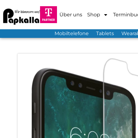
Über uns
Shop
Terminbu
Mobiltelefone
Tablets
Weara