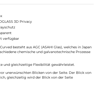
ox
GLASS 3D Privacy
layschutz
sparent
rt verfügbar
rved besteht aus AGC (ASAHI Glas), welches in Japan
erschiedene chemische und galvanotechnische Prozesse
 und gleichzeitige Flexibilität gewährleistet.
vor unerwünschten Blicken von der Seite. Der Blick von
h, gleichzeitig wird der Blick von der Seite
Kanten gewölbt und passt sich somit dem Display an,
zielt.
as komplette Display zuverlässig geschützt.