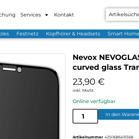
chung
Services
Kontakt
bles
Festnetz
Kopfhörer & Headsets
Smart Hom
Nevox NEVOGLASS
curved glass Tra
23,90
€
inkl. MwSt.
Online verfügbar
In den Waren
Artikelnummer
4250686415568