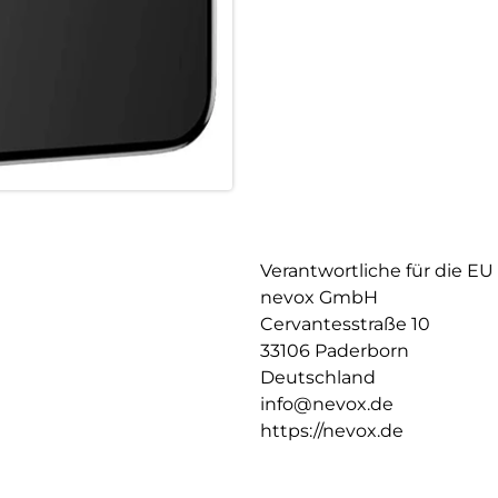
Glasdicke – 0.33mm
Eckenradius – 2.5D
Material Art Crystal Klar
Verantwortliche für die EU
nevox GmbH
Cervantesstraße 10
33106 Paderborn
Deutschland
info@nevox.de
https://nevox.de