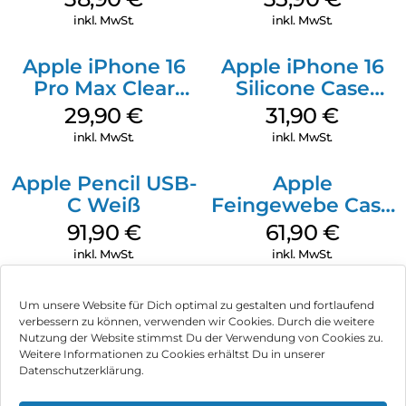
Ultramarine
Transparent
inkl. MwSt.
inkl. MwSt.
Apple iPhone 16
Apple iPhone 16
Pro Max Clear
Silicone Case
Case MagSafe
MagSafe Fuchsia
29,90
€
31,90
€
Transparent
inkl. MwSt.
inkl. MwSt.
Apple Pencil USB-
Apple
C Weiß
Feingewebe Case
iPhone 15 Pro
91,90
€
61,90
€
MagSafe Schwarz
inkl. MwSt.
inkl. MwSt.
Um unsere Website für Dich optimal zu gestalten und fortlaufend
verbessern zu können, verwenden wir Cookies. Durch die weitere
Nutzung der Website stimmst Du der Verwendung von Cookies zu.
Impressum
Weitere Informationen zu Cookies erhältst Du in unserer
Datenschutzerklärung.
AGB