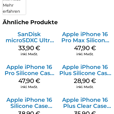
Mehr
erfahren
Ähnliche Produkte
SanDisk
Apple iPhone 16
microSDXC Ultra
Pro Max Silicone
128 GB + Adapter
Case MagSafe
33,90
€
47,90
€
Mobile
Black
inkl. MwSt.
inkl. MwSt.
Apple iPhone 16
Apple iPhone 16
Pro Silicone Case
Plus Silicone Case
MagSafe Denim
MagSafe Black
47,90
€
28,90
€
inkl. MwSt.
inkl. MwSt.
Apple iPhone 16
Apple iPhone 16
Silicone Case
Plus Clear Case
MagSafe
MagSafe
38,90
€
35,90
€