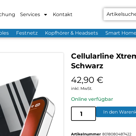
chung
Services
Kontakt
bles
Festnetz
Kopfhörer & Headsets
Smart Hom
Cellularline Xtre
Schwarz
42,90
€
inkl. MwSt.
Online verfügbar
In den Waren
Artikelnummer
8018080487422