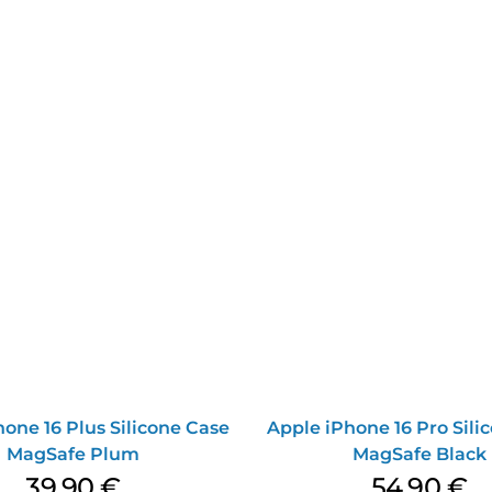
one 16 Plus Silicone Case
Apple iPhone 16 Pro Sili
MagSafe Plum
MagSafe Black
39,90
€
54,90
€