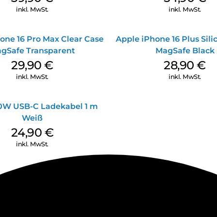
inkl. MwSt.
inkl. MwSt.
one 16 Pro Max Clear Case
Apple iPhone 16 Plus Sil
gSafe Transparent
MagSafe Black
29,90
€
28,90
€
inkl. MwSt.
inkl. MwSt.
0W USB-C Ladekabel 1 m
Weiß
24,90
€
inkl. MwSt.