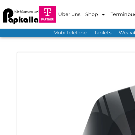
Über uns
Shop
Terminbu
Mobiltelefone
Tablets
Weara