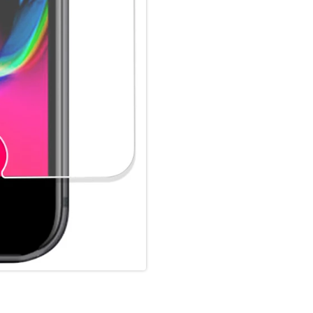
Anforderungen auch im gewerbl
sowie Behörden und andere B2
blasenfreien und festen Sitz a
Schutzglases einfach und rück
leichter aufzubringen als eine
der X-Pro Serie sind „Case- fr
4smarts bietet kundenspezifis
Herausforderungen (z.B. Pre-R
satisfaction4smarts: Die 4sma
Smartifizierte Fachhändler, di
Motageservice anbieten, könn
Glasmontage, immer auf 4smart
Wiederverkäufern kostenlos, 
smartifiziert = An Schutzgla
tomorrow4smarts: We act for 
Jeder die Verantwortung für d
Prinzip Vermeiden – Reduziere
in all unseren Verpackungen 
bei der Verjüngung von Wäld
mit jedem verkauften X-Pro Sc