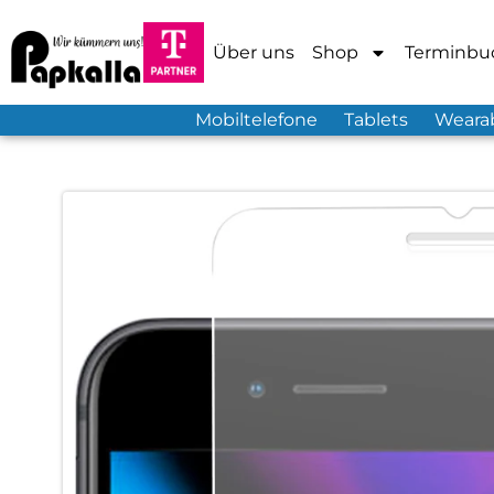
Über uns
Shop
Terminbu
Mobiltelefone
Tablets
Weara