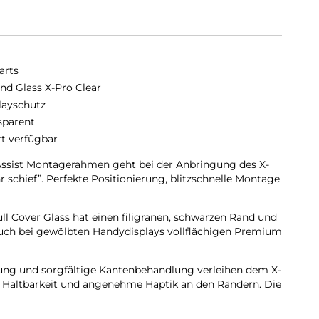
arts
nd Glass X-Pro Clear
layschutz
sparent
rt verfügbar
ssist Montagerahmen geht bei der Anbringung des X-
 schief”. Perfekte Positionierung, blitzschnelle Montage
ll Cover Glass hat einen filigranen, schwarzen Rand und
 auch bei gewölbten Handydisplays vollflächigen Premium
tung und sorgfältige Kantenbehandlung verleihen dem X-
 Haltbarkeit und angenehme Haptik an den Rändern. Die
tglases gibt Verschmutzungen keine Chance sich
 zu setzen. Die richtige Wahl für extreme