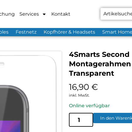
chung
Services
Kontakt
bles
Festnetz
Kopfhörer & Headsets
Smart Hom
4Smarts Second G
Montagerahmen i
Transparent
16,90
€
inkl. MwSt.
Online verfügbar
In den Waren