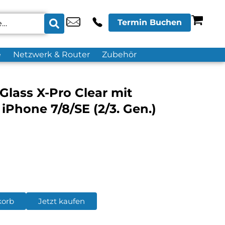
Termin Buchen
e
Netzwerk & Router
Zubehör
lass X-Pro Clear mit
Phone 7/8/SE (2/3. Gen.)
korb
Jetzt kaufen