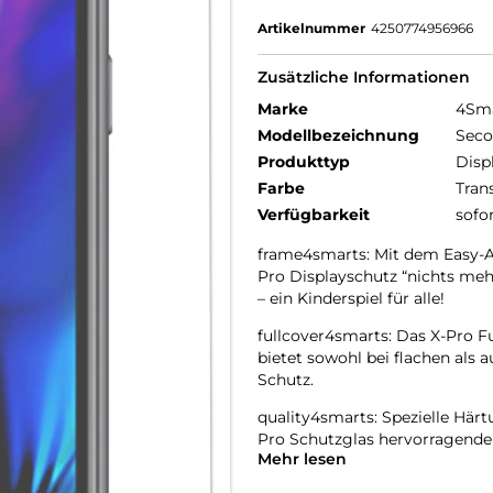
Artikelnummer
4250774956966
Zusätzliche Informationen
Marke
4Sm
Modellbezeichnung
Seco
Produkttyp
Disp
Farbe
Tran
Verfügbarkeit
sofo
frame4smarts: Mit dem Easy-A
Pro Displayschutz “nichts mehr
– ein Kinderspiel für alle!
fullcover4smarts: Das X-Pro Fu
bietet sowohl bei flachen als
Schutz.
quality4smarts: Spezielle Här
Pro Schutzglas hervorragende
Mehr lesen
oleophobe Oberfläche des Ech
dauerhaft auf dem Display fest